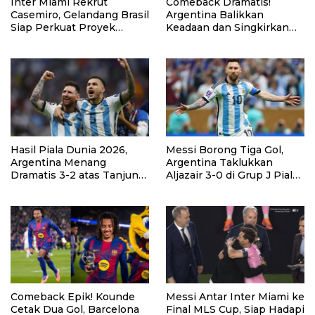
Inter Miami Rekrut
Comeback Dramatis!
Casemiro, Gelandang Brasil
Argentina Balikkan
Siap Perkuat Proyek
Keadaan dan Singkirkan
Ambisius MLS
Inggris di Semifinal Piala
Dunia 2026
Hasil Piala Dunia 2026,
Messi Borong Tiga Gol,
Argentina Menang
Argentina Taklukkan
Dramatis 3-2 atas Tanjung
Aljazair 3-0 di Grup J Piala
Verde Lewat Extra Time
Dunia 2026
Comeback Epik! Kounde
Messi Antar Inter Miami ke
Cetak Dua Gol, Barcelona
Final MLS Cup, Siap Hadapi