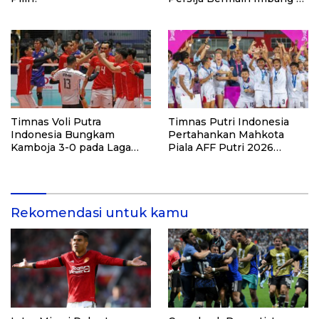
2 Lawan Port FC
Timnas Voli Putra
Timnas Putri Indonesia
Indonesia Bungkam
Pertahankan Mahkota
Kamboja 3-0 pada Laga
Piala AFF Putri 2026
Pembuka Leg Kedua SEA V
dengan Kemenangan
Cup 2026
Telak atas Laos
Rekomendasi untuk kamu