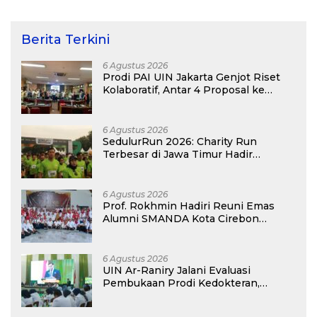
Berita Terkini
6 Agustus 2026
Prodi PAI UIN Jakarta Genjot Riset
Kolaboratif, Antar 4 Proposal ke
Kompetisi BRIN 2026
6 Agustus 2026
SedulurRun 2026: Charity Run
Terbesar di Jawa Timur Hadir
Kembali, Targetkan 3.000 Peserta
untuk Dukung Pendidikan Santri dan
Guru Honorer
6 Agustus 2026
Prof. Rokhmin Hadiri Reuni Emas
Alumni SMANDA Kota Cirebon
Angkatan 76: 50 Tahun Lalu Kita
Pernah Bersama
6 Agustus 2026
UIN Ar-Raniry Jalani Evaluasi
Pembukaan Prodi Kedokteran,
Target Terima Mahasiswa Baru
Tahun Ini