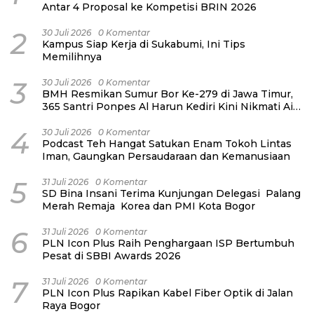
Antar 4 Proposal ke Kompetisi BRIN 2026
2
30 Juli 2026
0 Komentar
Kampus Siap Kerja di Sukabumi, Ini Tips
Memilihnya
3
30 Juli 2026
0 Komentar
BMH Resmikan Sumur Bor Ke-279 di Jawa Timur,
365 Santri Ponpes Al Harun Kediri Kini Nikmati Air
Bersih
4
30 Juli 2026
0 Komentar
Podcast Teh Hangat Satukan Enam Tokoh Lintas
Iman, Gaungkan Persaudaraan dan Kemanusiaan
5
31 Juli 2026
0 Komentar
SD Bina Insani Terima Kunjungan Delegasi Palang
Merah Remaja Korea dan PMI Kota Bogor
6
31 Juli 2026
0 Komentar
PLN Icon Plus Raih Penghargaan ISP Bertumbuh
Pesat di SBBI Awards 2026
7
31 Juli 2026
0 Komentar
PLN Icon Plus Rapikan Kabel Fiber Optik di Jalan
Raya Bogor