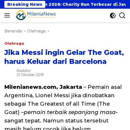
Langsung
dulurRun 2026: Charity Run Terbesar di Jawa Timur Had
Breaking News
ke
konten
Beranda
Olahraga
Olahraga
Jika Messi ingin Gelar The Goat,
harus Keluar dari Barcelona
Redaksi
31 Oktober 2019
Milenianews.com, Jakarta
– Pemain asal
Argentina, Lionel Messi jika dinobatkan
sebagai The Greatest of all Time (The
Goat) –
pemain terbaik sepanjang masa-
sangat tepat. Namun status tersebut
masih belum cocok jika belum