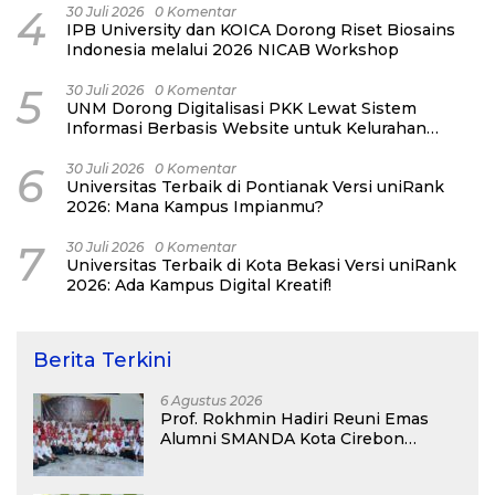
4
30 Juli 2026
0 Komentar
IPB University dan KOICA Dorong Riset Biosains
Indonesia melalui 2026 NICAB Workshop
5
30 Juli 2026
0 Komentar
UNM Dorong Digitalisasi PKK Lewat Sistem
Informasi Berbasis Website untuk Kelurahan
Cipinang Melayu
6
30 Juli 2026
0 Komentar
Universitas Terbaik di Pontianak Versi uniRank
2026: Mana Kampus Impianmu?
7
30 Juli 2026
0 Komentar
Universitas Terbaik di Kota Bekasi Versi uniRank
2026: Ada Kampus Digital Kreatif!
Berita Terkini
6 Agustus 2026
Prof. Rokhmin Hadiri Reuni Emas
Alumni SMANDA Kota Cirebon
Angkatan 76: 50 Tahun Lalu Kita
Pernah Bersama