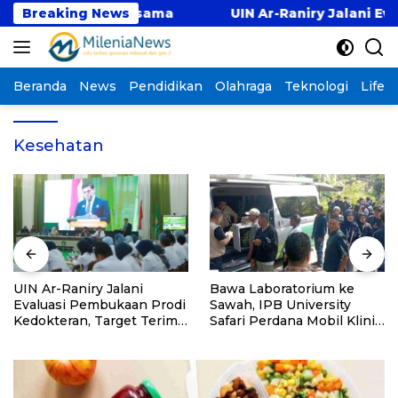
Langsung
 Pernah Bersama
Breaking News
UIN Ar-Raniry Jalani Evaluasi 
ke
konten
Beranda
News
Pendidikan
Olahraga
Teknologi
Lifest
Kesehatan
UIN Ar-Raniry Jalani
Bawa Laboratorium ke
Evaluasi Pembukaan Prodi
Sawah, IPB University
Kedokteran, Target Terima
Safari Perdana Mobil Klinik
Mahasiswa Baru Tahun Ini
Tanaman