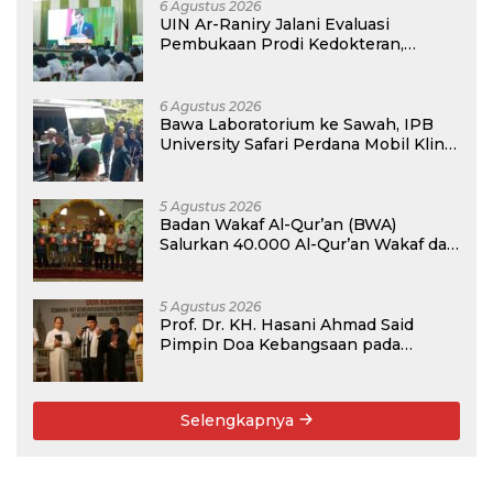
6 Agustus 2026
UIN Ar-Raniry Jalani Evaluasi
Pembukaan Prodi Kedokteran,
Target Terima Mahasiswa Baru
Tahun Ini
6 Agustus 2026
Bawa Laboratorium ke Sawah, IPB
University Safari Perdana Mobil Klinik
Tanaman
5 Agustus 2026
Badan Wakaf Al-Qur’an (BWA)
Salurkan 40.000 Al-Qur’an Wakaf dan
Perkuat Pemberdayaan Masyarakat
di Kalimantan Barat
5 Agustus 2026
Prof. Dr. KH. Hasani Ahmad Said
Pimpin Doa Kebangsaan pada
Semarak HUT Kemerdekaan RI Ke-81
di Kementerian Imigrasi dan
Pemasyarakatan RI
Selengkapnya