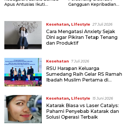
Apus Antusias Ikuti
Gangguan Kepribadian
Pelatihan “Akupresur
yang Kerap Disalahpahami
Mandiri” dari Tim
Pengabdi UI
Kesehatan
,
Lifestyle
27 Juli 2026
Cara Mengatasi Anxiety Sejak
Dini agar Pikiran Tetap Tenang
dan Produktif
Kesehatan
7 Juli 2026
RSU Harapan Keluarga
Sumedang Raih Gelar RS Ramah
Ibadah Muslim Pertama di
Indonesia
Kesehatan
,
Lifestyle
15 Juni 2026
Katarak Biasa vs Laser Catalys:
Pahami Penyebab Katarak dan
Solusi Operasi Terbaik