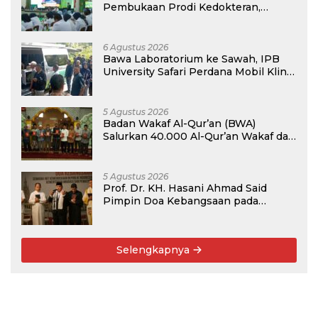
Pembukaan Prodi Kedokteran,
Target Terima Mahasiswa Baru
Tahun Ini
6 Agustus 2026
Bawa Laboratorium ke Sawah, IPB
University Safari Perdana Mobil Klinik
Tanaman
5 Agustus 2026
Badan Wakaf Al-Qur’an (BWA)
Salurkan 40.000 Al-Qur’an Wakaf dan
Perkuat Pemberdayaan Masyarakat
di Kalimantan Barat
5 Agustus 2026
Prof. Dr. KH. Hasani Ahmad Said
Pimpin Doa Kebangsaan pada
Semarak HUT Kemerdekaan RI Ke-81
di Kementerian Imigrasi dan
Pemasyarakatan RI
Selengkapnya