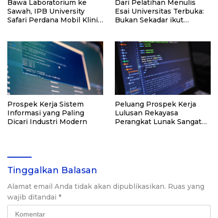
Bawa Laboratorium ke
Dari Pelatihan Menulis
Sawah, IPB University
Esai Universitas Terbuka:
Safari Perdana Mobil Klinik
Bukan Sekadar ikut
Tanaman
Lomba, Ini Kesempatan
Membuktikan Potensimu
Prospek Kerja Sistem
Peluang Prospek Kerja
Informasi yang Paling
Lulusan Rekayasa
Dicari Industri Modern
Perangkat Lunak Sangat
Menjanjikan di Industri
Teknologi
Tinggalkan Balasan
Alamat email Anda tidak akan dipublikasikan.
Ruas yang
wajib ditandai
*