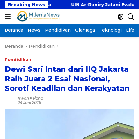
Langsung
Bersama
Breaking News
UIN Ar-Raniry Jalani Evaluasi Pembukaa
ke
konten
Beranda
News
Pendidikan
Olahraga
Teknologi
Lifest
Beranda
Pendidikan
Pendidikan
Dewi Sari Intan dari IIQ Jakarta
Raih Juara 2 Esai Nasional,
Soroti Keadilan dan Kerakyatan
Irwan Kelana
24 Juni 2026