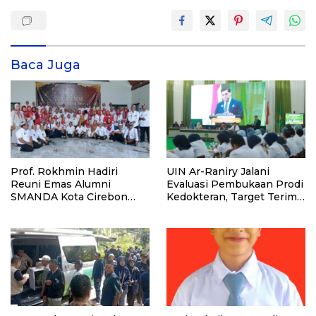
Baca Juga
Prof. Rokhmin Hadiri
UIN Ar-Raniry Jalani
Reuni Emas Alumni
Evaluasi Pembukaan Prodi
SMANDA Kota Cirebon
Kedokteran, Target Terima
Angkatan 76: 50 Tahun
Mahasiswa Baru Tahun Ini
Lalu Kita Pernah Bersama