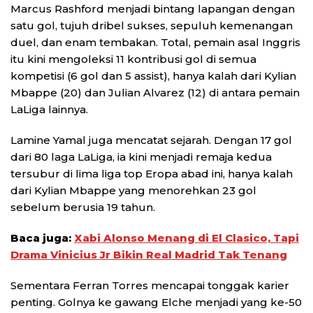
Marcus Rashford menjadi bintang lapangan dengan
satu gol, tujuh dribel sukses, sepuluh kemenangan
duel, dan enam tembakan. Total, pemain asal Inggris
itu kini mengoleksi 11 kontribusi gol di semua
kompetisi (6 gol dan 5 assist), hanya kalah dari Kylian
Mbappe (20) dan Julian Alvarez (12) di antara pemain
LaLiga lainnya.
Lamine Yamal juga mencatat sejarah. Dengan 17 gol
dari 80 laga LaLiga, ia kini menjadi remaja kedua
tersubur di lima liga top Eropa abad ini, hanya kalah
dari Kylian Mbappe yang menorehkan 23 gol
sebelum berusia 19 tahun.
Baca juga:
Xabi Alonso Menang di El Clasico, Tapi
Drama Vinicius Jr Bikin Real Madrid Tak Tenang
Sementara Ferran Torres mencapai tonggak karier
penting. Golnya ke gawang Elche menjadi yang ke-50