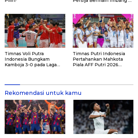
Pilih?
Persija Bermain Imbang 2-
2 Lawan Port FC
Timnas Voli Putra
Timnas Putri Indonesia
Indonesia Bungkam
Pertahankan Mahkota
Kamboja 3-0 pada Laga
Piala AFF Putri 2026
Pembuka Leg Kedua SEA V
dengan Kemenangan
Cup 2026
Telak atas Laos
Rekomendasi untuk kamu