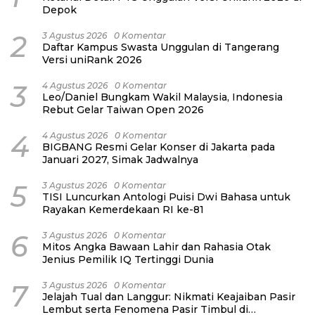
Depok
2
3 Agustus 2026
0 Komentar
Daftar Kampus Swasta Unggulan di Tangerang
Versi uniRank 2026
3
4 Agustus 2026
0 Komentar
Leo/Daniel Bungkam Wakil Malaysia, Indonesia
Rebut Gelar Taiwan Open 2026
4
4 Agustus 2026
0 Komentar
BIGBANG Resmi Gelar Konser di Jakarta pada
Januari 2027, Simak Jadwalnya
5
3 Agustus 2026
0 Komentar
TISI Luncurkan Antologi Puisi Dwi Bahasa untuk
Rayakan Kemerdekaan RI ke-81
6
3 Agustus 2026
0 Komentar
Mitos Angka Bawaan Lahir dan Rahasia Otak
Jenius Pemilik IQ Tertinggi Dunia
7
3 Agustus 2026
0 Komentar
Jelajah Tual dan Langgur: Nikmati Keajaiban Pasir
Lembut serta Fenomena Pasir Timbul di