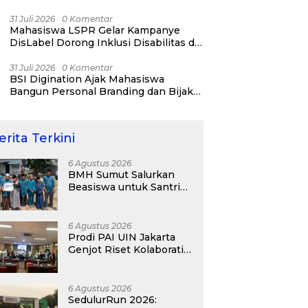
31 Juli 2026
0 Komentar
Mahasiswa LSPR Gelar Kampanye
DisLabel Dorong Inklusi Disabilitas di
Jakarta
31 Juli 2026
0 Komentar
BSI Digination Ajak Mahasiswa
Bangun Personal Branding dan Bijak
Bermedia Sosial Sejak Kuliah
erita Terkini
6 Agustus 2026
BMH Sumut Salurkan
Beasiswa untuk Santri
Pesantren Tahfidz Darul
Hijrah Deli Serdang
6 Agustus 2026
Prodi PAI UIN Jakarta
Genjot Riset Kolaboratif,
Antar 4 Proposal ke
Kompetisi BRIN 2026
6 Agustus 2026
SedulurRun 2026: