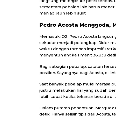
langsung melonjak ke posisi teratas.
sementara pebalap lain harus mener
menjadi jauh lebih sulit.
Pedro Acosta Menggoda, 
Memasuki Q2, Pedro Acosta langsung
sekadar menjadi pelengkap. Rider mu
waktu dengan torehan impresif. Berk
menyentuh angka 1 menit 36,838 deti
Bagi sebagian pebalap, catatan ter
position. Sayangnya bagi Acosta, di l
Saat banyak pebalap mulai merasa p
justru melakukan hal yang sudah berka
lebih cepat ketika tekanan berada di tit
Dalam putaran penentuan, Marquez m
detik. Hanya selisih tipis dari Acosta