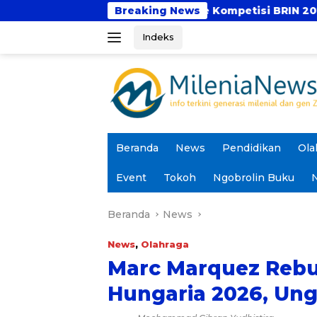
Langsung
r 4 Proposal ke Kompetisi BRIN 2026
Breaking News
SedulurRun 2
ke
Indeks
konten
Beranda
News
Pendidikan
Ola
Event
Tokoh
Ngobrolin Buku
N
Beranda
News
News
,
Olahraga
Marc Marquez Rebu
Hungaria 2026, Ung