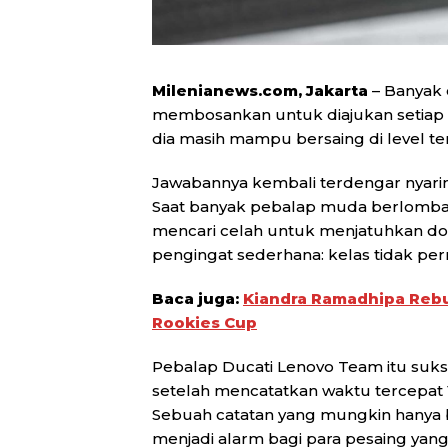
Milenianews.com, Jakarta
– Banyak 
membosankan untuk diajukan setiap 
dia masih mampu bersaing di level te
Jawabannya kembali terdengar nyaring 
Saat banyak pebalap muda berlomba-
mencari celah untuk menjatuhkan do
pengingat sederhana: kelas tidak pe
Baca juga:
Kiandra Ramadhipa Reb
Rookies Cup
Pebalap Ducati Lenovo Team itu suk
setelah mencatatkan waktu tercepat 1 
Sebuah catatan yang mungkin hanya b
menjadi alarm bagi para pesaing yan