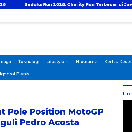
026: Charity Run Terbesar di Jawa Timur Hadir Kembali
hraga
Teknologi
Lifestyle
Hiburan
Kertas Koso
gobrol Bisnis
Pro
t Pole Position MotoGP
guli Pedro Acosta