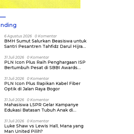
ending
6 Agustus 2026
0 Komentar
BMH Sumut Salurkan Beasiswa untuk
Santri Pesantren Tahfidz Darul Hijrah
Deli Serdang
31 Juli 2026
0 Komentar
PLN Icon Plus Raih Penghargaan ISP
Bertumbuh Pesat di SBBI Awards
2026
31 Juli 2026
0 Komentar
PLN Icon Plus Rapikan Kabel Fiber
Optik di Jalan Raya Bogor
31 Juli 2026
0 Komentar
Mahasiswa LSPR Gelar Kampanye
Edukasi Batasan Tubuh Anak di
Jatinegara “Berani Lindungi”
31 Juli 2026
0 Komentar
Luke Shaw vs Lewis Hall, Mana yang
Man United Pilih?