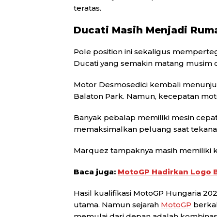
teratas.
Ducati Masih Menjadi Ru
Pole position ini sekaligus memper
Ducati yang semakin matang musim 
Motor Desmosedici kembali menunjuk
Balaton Park. Namun, kecepatan moto
Banyak pebalap memiliki mesin cepat
memaksimalkan peluang saat tekanan 
Marquez tampaknya masih memiliki 
Baca juga:
MotoGP Hadirkan Logo B
Hasil kualifikasi MotoGP Hungaria 2
utama. Namun sejarah
MotoGP
berka
memulai dari depan adalah kombinasi 