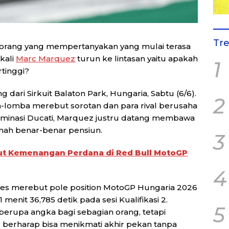
Tr
orang yang mempertanyakan yang mulai terasa
kali
Marc Marquez
turun ke lintasan yaitu apakah
1
rtinggi?
dari Sirkuit Balaton Park, Hungaria, Sabtu (6/6).
2
lomba merebut sorotan dan para rival berusaha
minasi Ducati, Marquez justru datang membawa
rnah benar-benar pensiun.
3
ut Kemenangan Perdana di Red Bull MotoGP
4
ses merebut pole position MotoGP Hungaria 2026
menit 36,785 detik pada sesi Kualifikasi 2.
5
erupa angka bagi sebagian orang, tetapi
g berharap bisa menikmati akhir pekan tanpa