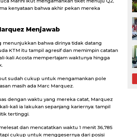
 Luca Marini ikut mengamankan tiket menuju Q2,
ima kenyataan bahwa akhir pekan mereka
Marquez Menjawab
 menunjukkan bahwa dirinya tidak datang
da KTM itu tampil agresif dan memimpin catatan
ali-kali Acosta mempertajam waktunya hingga
k.
sebut sudah cukup untuk mengamankan pole
intasan masih ada Marc Marquez.
uas dengan waktu yang mereka catat, Marquez
li-kali ia lakukan sepanjang kariernya: tampil
ik tertinggi.
elesat dan mencatatkan waktu 1 menit 36,785
, tetapi cukup untuk menggesernya dari posisi