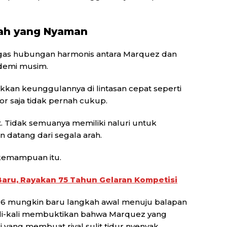
mah yang Nyaman
tegas hubungan harmonis antara Marquez dan
demi musim.
kan keunggulannya di lintasan cepat seperti
r saja tidak pernah cukup.
. Tidak semuanya memiliki naluri untuk
datang dari segala arah.
kemampuan itu.
aru, Rayakan 75 Tahun Gelaran Kompetisi
026 mungkin baru langkah awal menuju balapan
li-kali membuktikan bahwa Marquez yang
yang membuat rival sulit tidur nyenyak.