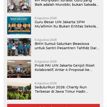
KH Muhyiddin Junaidi: Guru yang
Baik adalah Murobbi, bukan Sakadar
Mu’allim
6 Agustus 2026
Guru Besar UIN Jakarta: SPM
Mu’allimin itu Bukan Entitas Sekolah
atau Madrasah
6 Agustus 2026
BMH Sumut Salurkan Beasiswa
untuk Santri Pesantren Tahfidz Darul
Hijrah Deli Serdang
6 Agustus 2026
Prodi PAI UIN Jakarta Genjot Riset
Kolaboratif, Antar 4 Proposal ke
Kompetisi BRIN 2026
6 Agustus 2026
SedulurRun 2026: Charity Run
Terbesar di Jawa Timur Hadir
Kembali, Targetkan 3.000 Peserta
untuk Dukung Pendidikan Santri dan
Guru Honorer