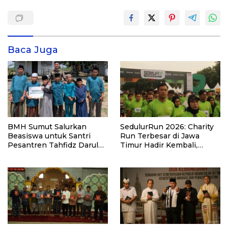
Baca Juga
BMH Sumut Salurkan
SedulurRun 2026: Charity
Beasiswa untuk Santri
Run Terbesar di Jawa
Pesantren Tahfidz Darul
Timur Hadir Kembali,
Hijrah Deli Serdang
Targetkan 3.000 Peserta
untuk Dukung Pendidikan
Santri dan Guru Honorer