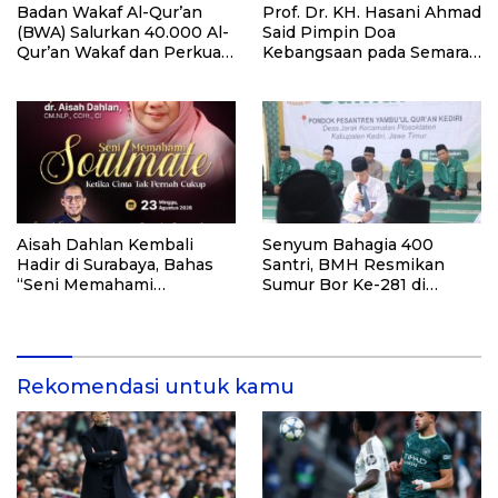
Badan Wakaf Al-Qur’an
Prof. Dr. KH. Hasani Ahmad
(BWA) Salurkan 40.000 Al-
Said Pimpin Doa
Qur’an Wakaf dan Perkuat
Kebangsaan pada Semarak
Pemberdayaan Masyarakat
HUT Kemerdekaan RI Ke-
di Kalimantan Barat
81 di Kementerian Imigrasi
dan Pemasyarakatan RI
Aisah Dahlan Kembali
Senyum Bahagia 400
Hadir di Surabaya, Bahas
Santri, BMH Resmikan
“Seni Memahami
Sumur Bor Ke-281 di
Soulmate: Ketika Cinta Tak
Ponpes Yambu’ul Quran
Pernah Cukup”
Kediri
Rekomendasi untuk kamu