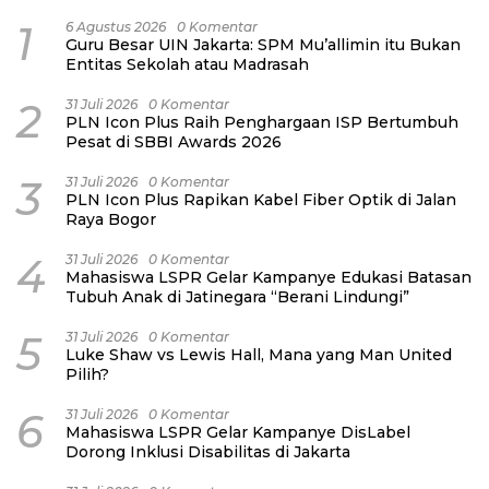
1
6 Agustus 2026
0 Komentar
Guru Besar UIN Jakarta: SPM Mu’allimin itu Bukan
Entitas Sekolah atau Madrasah
2
31 Juli 2026
0 Komentar
PLN Icon Plus Raih Penghargaan ISP Bertumbuh
Pesat di SBBI Awards 2026
3
31 Juli 2026
0 Komentar
PLN Icon Plus Rapikan Kabel Fiber Optik di Jalan
Raya Bogor
4
31 Juli 2026
0 Komentar
Mahasiswa LSPR Gelar Kampanye Edukasi Batasan
Tubuh Anak di Jatinegara “Berani Lindungi”
5
31 Juli 2026
0 Komentar
Luke Shaw vs Lewis Hall, Mana yang Man United
Pilih?
6
31 Juli 2026
0 Komentar
Mahasiswa LSPR Gelar Kampanye DisLabel
Dorong Inklusi Disabilitas di Jakarta