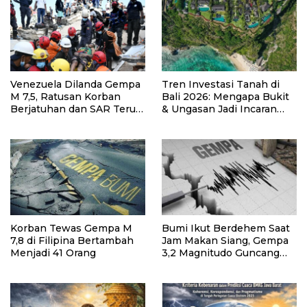
Venezuela Dilanda Gempa
Tren Investasi Tanah di
M 7,5, Ratusan Korban
Bali 2026: Mengapa Bukit
Berjatuhan dan SAR Terus
& Ungasan Jadi Incaran
Lakukan Evakuasi
Pembeli Asing
Korban Tewas Gempa M
Bumi Ikut Berdehem Saat
7,8 di Filipina Bertambah
Jam Makan Siang, Gempa
Menjadi 41 Orang
3,2 Magnitudo Guncang
Bogor