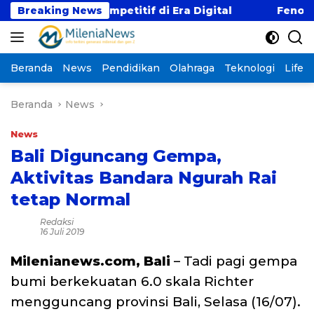
Langsung
n Gaji Kompetitif di Era Digital
Breaking News
Fenomena “Kabu
ke
konten
Beranda
News
Pendidikan
Olahraga
Teknologi
Lifest
Beranda
News
News
Bali Diguncang Gempa,
Aktivitas Bandara Ngurah Rai
tetap Normal
Redaksi
16 Juli 2019
Milenianews.com, Bali
– Tadi pagi gempa
bumi berkekuatan 6.0 skala Richter
mengguncang provinsi Bali, Selasa (16/07).