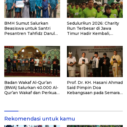
BMH Sumut Salurkan
SedulurRun 2026: Charity
Beasiswa untuk Santri
Run Terbesar di Jawa
Pesantren Tahfidz Darul
Timur Hadir Kembali,
Hijrah Deli Serdang
Targetkan 3.000 Peserta
untuk Dukung Pendidikan
Santri dan Guru Honorer
Badan Wakaf Al-Qur’an
Prof. Dr. KH. Hasani Ahmad
(BWA) Salurkan 40.000 Al-
Said Pimpin Doa
Qur’an Wakaf dan Perkuat
Kebangsaan pada Semarak
Pemberdayaan Masyarakat
HUT Kemerdekaan RI Ke-
di Kalimantan Barat
81 di Kementerian Imigrasi
dan Pemasyarakatan RI
Rekomendasi untuk kamu