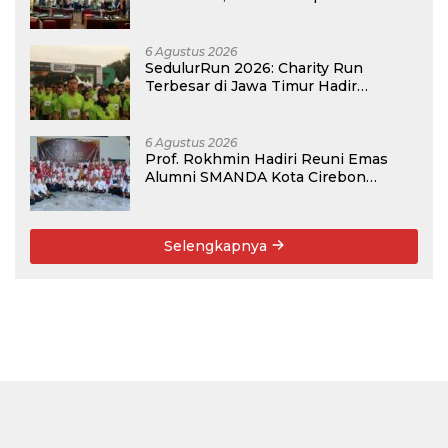
Kompetisi BRIN 2026
6 Agustus 2026
SedulurRun 2026: Charity Run
Terbesar di Jawa Timur Hadir
Kembali, Targetkan 3.000 Peserta
untuk Dukung Pendidikan Santri dan
Guru Honorer
6 Agustus 2026
Prof. Rokhmin Hadiri Reuni Emas
Alumni SMANDA Kota Cirebon
Angkatan 76: 50 Tahun Lalu Kita
Pernah Bersama
Selengkapnya