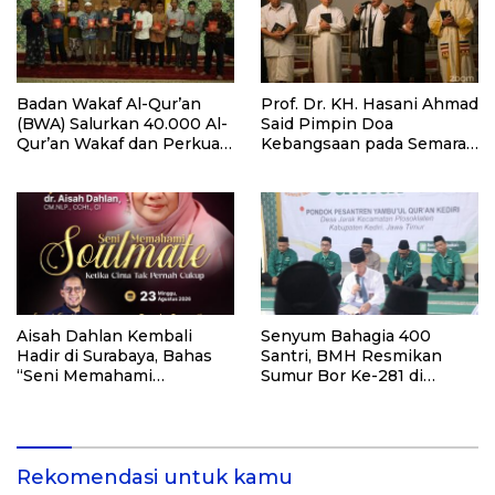
Badan Wakaf Al-Qur’an
Prof. Dr. KH. Hasani Ahmad
(BWA) Salurkan 40.000 Al-
Said Pimpin Doa
Qur’an Wakaf dan Perkuat
Kebangsaan pada Semarak
Pemberdayaan Masyarakat
HUT Kemerdekaan RI Ke-
di Kalimantan Barat
81 di Kementerian Imigrasi
dan Pemasyarakatan RI
Aisah Dahlan Kembali
Senyum Bahagia 400
Hadir di Surabaya, Bahas
Santri, BMH Resmikan
“Seni Memahami
Sumur Bor Ke-281 di
Soulmate: Ketika Cinta Tak
Ponpes Yambu’ul Quran
Pernah Cukup”
Kediri
Rekomendasi untuk kamu