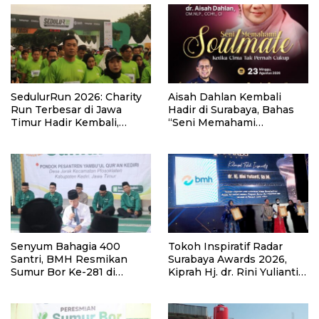
SedulurRun 2026: Charity
Aisah Dahlan Kembali
Run Terbesar di Jawa
Hadir di Surabaya, Bahas
Timur Hadir Kembali,
“Seni Memahami
Targetkan 3.000 Peserta
Soulmate: Ketika Cinta Tak
untuk Dukung Pendidikan
Pernah Cukup”
Santri dan Guru Honorer
Senyum Bahagia 400
Tokoh Inspiratif Radar
Santri, BMH Resmikan
Surabaya Awards 2026,
Sumur Bor Ke-281 di
Kiprah Hj. dr. Rini Yulianti
Ponpes Yambu’ul Quran
Hadirkan Manfaat hingga
Kediri
Pelosok Bersama BMH