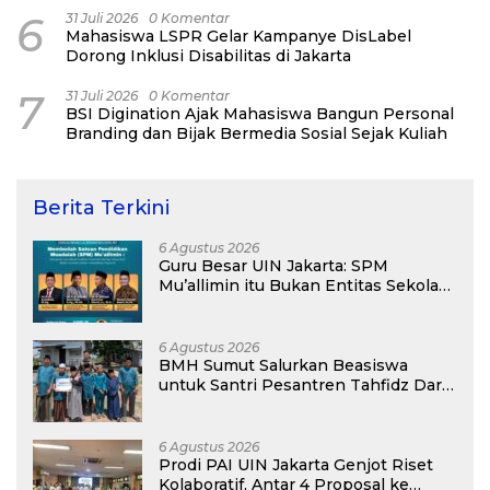
6
31 Juli 2026
0 Komentar
Mahasiswa LSPR Gelar Kampanye DisLabel
Dorong Inklusi Disabilitas di Jakarta
7
31 Juli 2026
0 Komentar
BSI Digination Ajak Mahasiswa Bangun Personal
Branding dan Bijak Bermedia Sosial Sejak Kuliah
Berita Terkini
6 Agustus 2026
Guru Besar UIN Jakarta: SPM
Mu’allimin itu Bukan Entitas Sekolah
atau Madrasah
6 Agustus 2026
BMH Sumut Salurkan Beasiswa
untuk Santri Pesantren Tahfidz Darul
Hijrah Deli Serdang
6 Agustus 2026
Prodi PAI UIN Jakarta Genjot Riset
Kolaboratif, Antar 4 Proposal ke