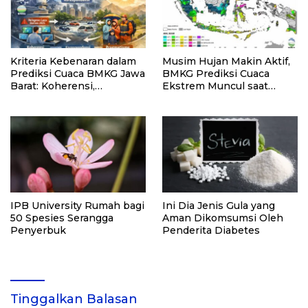
Kriteria Kebenaran dalam
Musim Hujan Makin Aktif,
Prediksi Cuaca BMKG Jawa
BMKG Prediksi Cuaca
Barat: Koherensi,
Ekstrem Muncul saat
Korespondensi, dan
Nataru
Pragmatisme di Tengah
Peringatan Cuaca Ekstrem
2025
IPB University Rumah bagi
Ini Dia Jenis Gula yang
50 Spesies Serangga
Aman Dikomsumsi Oleh
Penyerbuk
Penderita Diabetes
Tinggalkan Balasan