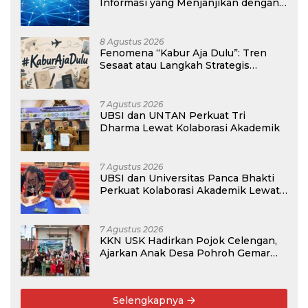
Informasi yang Menjanjikan dengan
Gaji Kompetitif di Era Digital
8 Agustus 2026
Fenomena “Kabur Aja Dulu”: Tren
Sesaat atau Langkah Strategis
Membangun Masa Depan?
7 Agustus 2026
UBSI dan UNTAN Perkuat Tri
Dharma Lewat Kolaborasi Akademik
7 Agustus 2026
UBSI dan Universitas Panca Bhakti
Perkuat Kolaborasi Akademik Lewat
Program PKM
7 Agustus 2026
KKN USK Hadirkan Pojok Celengan,
Ajarkan Anak Desa Pohroh Gemar
Menabung
Selengkapnya