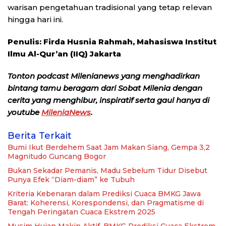
warisan pengetahuan tradisional yang tetap relevan
hingga hari ini.
Penulis: Firda Husnia Rahmah, Mahasiswa Institut
Ilmu Al-Qur’an (IIQ) Jakarta
Tonton podcast Milenianews yang menghadirkan
bintang tamu beragam dari Sobat Milenia dengan
cerita yang menghibur, inspiratif serta gaul hanya di
youtube
MileniaNews
.
Berita Terkait
Bumi Ikut Berdehem Saat Jam Makan Siang, Gempa 3,2
Magnitudo Guncang Bogor
Bukan Sekadar Pemanis, Madu Sebelum Tidur Disebut
Punya Efek “Diam-diam” ke Tubuh
Kriteria Kebenaran dalam Prediksi Cuaca BMKG Jawa
Barat: Koherensi, Korespondensi, dan Pragmatisme di
Tengah Peringatan Cuaca Ekstrem 2025
Musim Hujan Makin Aktif, BMKG Prediksi Cuaca Ekstrem