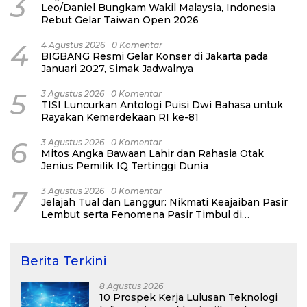
3
Leo/Daniel Bungkam Wakil Malaysia, Indonesia
Rebut Gelar Taiwan Open 2026
4
4 Agustus 2026
0 Komentar
BIGBANG Resmi Gelar Konser di Jakarta pada
Januari 2027, Simak Jadwalnya
5
3 Agustus 2026
0 Komentar
TISI Luncurkan Antologi Puisi Dwi Bahasa untuk
Rayakan Kemerdekaan RI ke-81
6
3 Agustus 2026
0 Komentar
Mitos Angka Bawaan Lahir dan Rahasia Otak
Jenius Pemilik IQ Tertinggi Dunia
7
3 Agustus 2026
0 Komentar
Jelajah Tual dan Langgur: Nikmati Keajaiban Pasir
Lembut serta Fenomena Pasir Timbul di
Kepulauan Kei
Berita Terkini
8 Agustus 2026
10 Prospek Kerja Lulusan Teknologi