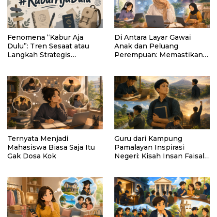
Fenomena “Kabur Aja
Di Antara Layar Gawai
Dulu”: Tren Sesaat atau
Anak dan Peluang
Langkah Strategis
Perempuan: Memastikan
Membangun Masa Depan?
AI Tetap Tunduk pada
Kemanusiaan
Ternyata Menjadi
Guru dari Kampung
Mahasiswa Biasa Saja Itu
Pamalayan Inspirasi
Gak Dosa Kok
Negeri: Kisah Insan Faisal
Ibrahim Diabadikan dalam
Buku “Inspirasi dari
Pelosok Negeri”