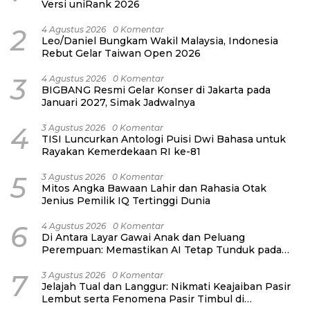
Versi uniRank 2026
2
4 Agustus 2026
0 Komentar
Leo/Daniel Bungkam Wakil Malaysia, Indonesia
Rebut Gelar Taiwan Open 2026
3
4 Agustus 2026
0 Komentar
BIGBANG Resmi Gelar Konser di Jakarta pada
Januari 2027, Simak Jadwalnya
4
3 Agustus 2026
0 Komentar
TISI Luncurkan Antologi Puisi Dwi Bahasa untuk
Rayakan Kemerdekaan RI ke-81
5
3 Agustus 2026
0 Komentar
Mitos Angka Bawaan Lahir dan Rahasia Otak
Jenius Pemilik IQ Tertinggi Dunia
6
4 Agustus 2026
0 Komentar
Di Antara Layar Gawai Anak dan Peluang
Perempuan: Memastikan AI Tetap Tunduk pada
Kemanusiaan
7
3 Agustus 2026
0 Komentar
Jelajah Tual dan Langgur: Nikmati Keajaiban Pasir
Lembut serta Fenomena Pasir Timbul di