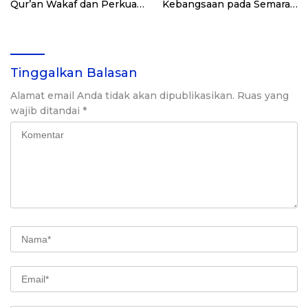
Qur’an Wakaf dan Perkuat
Kebangsaan pada Semarak
Pemberdayaan Masyarakat
HUT Kemerdekaan RI Ke-
di Kalimantan Barat
81 di Kementerian Imigrasi
dan Pemasyarakatan RI
Tinggalkan Balasan
Alamat email Anda tidak akan dipublikasikan.
Ruas yang
wajib ditandai
*