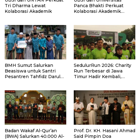
Tri Dharma Lewat
Panca Bhakti Perkuat
Kolaborasi Akademik
Kolaborasi Akademik
Lewat Program PKM
BMH Sumut Salurkan
SedulurRun 2026: Charity
Beasiswa untuk Santri
Run Terbesar di Jawa
Pesantren Tahfidz Darul
Timur Hadir Kembali,
Hijrah Deli Serdang
Targetkan 3.000 Peserta
untuk Dukung Pendidikan
Santri dan Guru Honorer
Badan Wakaf Al-Qur’an
Prof. Dr. KH. Hasani Ahmad
(BWA) Salurkan 40.000 Al-
Said Pimpin Doa