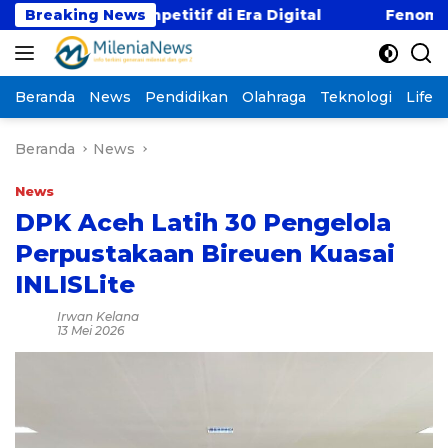
Langsung
aji Kompetitif di Era Digital
Breaking News
Fenomena “Kabur 
ke
konten
Beranda
News
Pendidikan
Olahraga
Teknologi
Lifest
Beranda
News
News
DPK Aceh Latih 30 Pengelola
Perpustakaan Bireuen Kuasai
INLISLite
Irwan Kelana
13 Mei 2026