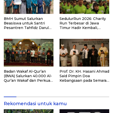
BMH Sumut Salurkan
SedulurRun 2026: Charity
Beasiswa untuk Santri
Run Terbesar di Jawa
Pesantren Tahfidz Darul
Timur Hadir Kembali,
Hijrah Deli Serdang
Targetkan 3.000 Peserta
untuk Dukung Pendidikan
Santri dan Guru Honorer
Badan Wakaf Al-Qur’an
Prof. Dr. KH. Hasani Ahmad
(BWA) Salurkan 40.000 Al-
Said Pimpin Doa
Qur’an Wakaf dan Perkuat
Kebangsaan pada Semarak
Pemberdayaan Masyarakat
HUT Kemerdekaan RI Ke-
di Kalimantan Barat
81 di Kementerian Imigrasi
dan Pemasyarakatan RI
Rekomendasi untuk kamu