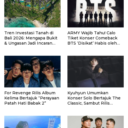
Tren Investasi Tanah di
ARMY Wajib Tahu! Calo
Bali 2026: Mengapa Bukit
Tiket Konser Comeback
& Ungasan Jadi Incaran
BTS ‘Disikat’ Habis oleh
Pembeli Asing
Pemerintah Korsel
For Revenge Rilis Album
Kyuhyun Umumkan
Kelima Bertajuk “Perayaan
Konser Solo Bertajuk The
Patah Hati Babak 2”
Classic, Sambut Rilis
Album Baru