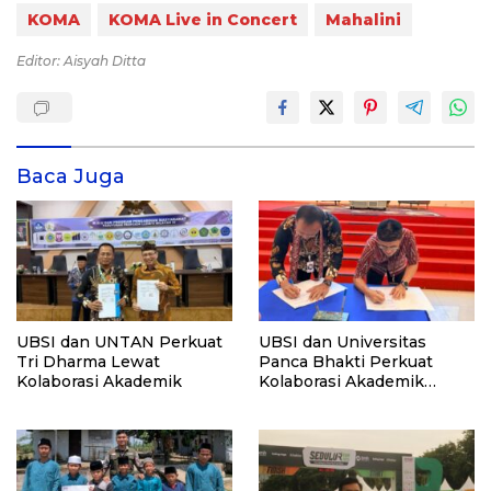
KOMA
KOMA Live in Concert
Mahalini
Editor: Aisyah Ditta
Baca Juga
UBSI dan UNTAN Perkuat
UBSI dan Universitas
Tri Dharma Lewat
Panca Bhakti Perkuat
Kolaborasi Akademik
Kolaborasi Akademik
Lewat Program PKM