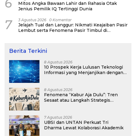
6
Mitos Angka Bawaan Lahir dan Rahasia Otak
Jenius Pemilik IQ Tertinggi Dunia
7
3 Agustus 2026
0 Komentar
Jelajah Tual dan Langgur: Nikmati Keajaiban Pasir
Lembut serta Fenomena Pasir Timbul di
Kepulauan Kei
Berita Terkini
8 Agustus 2026
10 Prospek Kerja Lulusan Teknologi
Informasi yang Menjanjikan dengan
Gaji Kompetitif di Era Digital
8 Agustus 2026
Fenomena “Kabur Aja Dulu”: Tren
Sesaat atau Langkah Strategis
Membangun Masa Depan?
7 Agustus 2026
UBSI dan UNTAN Perkuat Tri
Dharma Lewat Kolaborasi Akademik