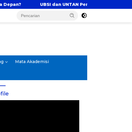
an UNTAN Perkuat Tri Dharma Lewat Kolaborasi Akade
ng
Mata Akademisi
file