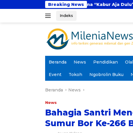
Langsung
Fenomena “Kabur Aja Dulu”: Tren Sesaat atau La
Breaking News
ke
Indeks
konten
Beranda
News
Pendidikan
Ola
Event
Tokoh
Ngobrolin Buku
N
Beranda
News
News
Bahagia Santri Men
Sumur Bor Ke-266