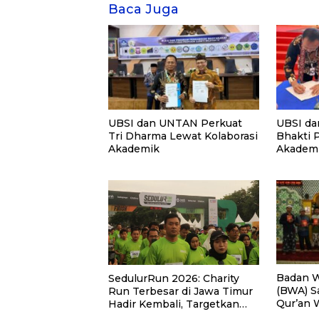
Baca Juga
UBSI dan UNTAN Perkuat
UBSI da
Tri Dharma Lewat Kolaborasi
Bhakti 
Akademik
Akademi
PKM
Badan W
SedulurRun 2026: Charity
(BWA) S
Run Terbesar di Jawa Timur
Qur’an 
Hadir Kembali, Targetkan
Pemberd
3.000 Peserta untuk