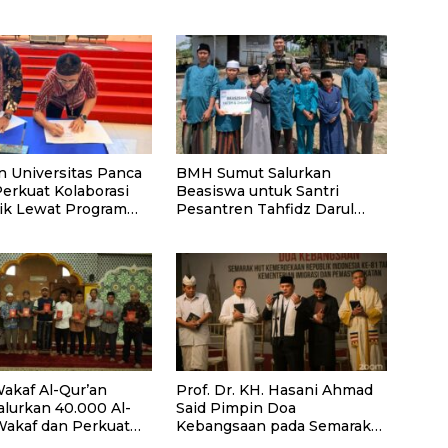
n Universitas Panca
BMH Sumut Salurkan
Perkuat Kolaborasi
Beasiswa untuk Santri
k Lewat Program
Pesantren Tahfidz Darul
Hijrah Deli Serdang
akaf Al-Qur’an
Prof. Dr. KH. Hasani Ahmad
alurkan 40.000 Al-
Said Pimpin Doa
Wakaf dan Perkuat
Kebangsaan pada Semarak
ayaan Masyarakat
HUT Kemerdekaan RI Ke-81