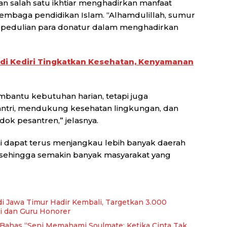
salah satu ikhtiar menghadirkan manfaat
lembaga pendidikan Islam. “Alhamdulillah, sumur
kepedulian para donatur dalam menghadirkan
di Kediri Tingkatkan Kesehatan, Kenyamanan
bantu kebutuhan harian, tetapi juga
ntri, mendukung kesehatan lingkungan, dan
dok pesantren,” jelasnya.
 dapat terus menjangkau lebih banyak daerah
 sehingga semakin banyak masyarakat yang
di Jawa Timur Hadir Kembali, Targetkan 3.000
i dan Guru Honorer
, Bahas “Seni Memahami Soulmate: Ketika Cinta Tak