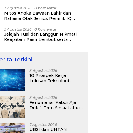
RI ke-81
3 Agustus 2026
0 Komentar
Mitos Angka Bawaan Lahir dan
Rahasia Otak Jenius Pemilik IQ
Tertinggi Dunia
3 Agustus 2026
0 Komentar
Jelajah Tual dan Langgur: Nikmati
Keajaiban Pasir Lembut serta
Fenomena Pasir Timbul di Kepulauan
Kei
erita Terkini
8 Agustus 2026
10 Prospek Kerja
Lulusan Teknologi
Informasi yang
Menjanjikan dengan Gaji
Kompetitif di Era Digital
8 Agustus 2026
Fenomena “Kabur Aja
Dulu”: Tren Sesaat atau
Langkah Strategis
Membangun Masa
Depan?
7 Agustus 2026
UBSI dan UNTAN