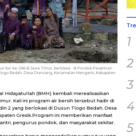
Tr
1
2
ur bor ke-266 di Jawa Timur, berlokasi di Pondok Pesantren
un Tlogo Bedah, Desa Drancang, Kecamatan Menganti, Kabupaten
3
al Hidayatullah (BMH) kembali merealisasikan
r. Kali ini program air bersih tersebut hadir di
4
din 2 yang berlokasi di Dusun Tlogo Bedah, Desa
paten Gresik.Program ini memberikan manfaat
i santri, pengurus pondok, dan masyarakat sekitar.
5
pesantren hanya mengandalkan sumur tua yang