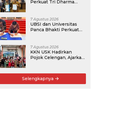
Perkuat Tri Dharma
Lewat Kolaborasi
Akademik
7 Agustus 2026
UBSI dan Universitas
Panca Bhakti Perkuat
Kolaborasi Akademik
Lewat Program PKM
7 Agustus 2026
KKN USK Hadirkan
Pojok Celengan, Ajarkan
Anak Desa Pohroh
Gemar Menabung
Selengkapnya