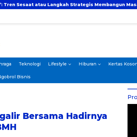
ngkah Strategis Membangun Masa Depan?
UBSI d
hraga
Teknologi
Lifestyle
Hiburan
Kertas Koso
gobrol Bisnis
Pro
galir Bersama Hadirnya
 BMH