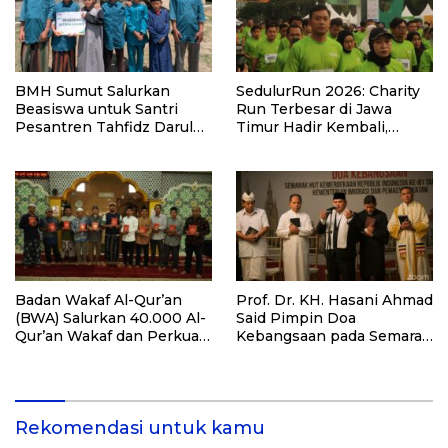
BMH Sumut Salurkan
SedulurRun 2026: Charity
Beasiswa untuk Santri
Run Terbesar di Jawa
Pesantren Tahfidz Darul
Timur Hadir Kembali,
Hijrah Deli Serdang
Targetkan 3.000 Peserta
untuk Dukung Pendidikan
Santri dan Guru Honorer
Badan Wakaf Al-Qur’an
Prof. Dr. KH. Hasani Ahmad
(BWA) Salurkan 40.000 Al-
Said Pimpin Doa
Qur’an Wakaf dan Perkuat
Kebangsaan pada Semarak
Pemberdayaan Masyarakat
HUT Kemerdekaan RI Ke-
di Kalimantan Barat
81 di Kementerian Imigrasi
dan Pemasyarakatan RI
Rekomendasi untuk kamu