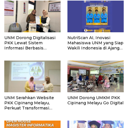
UNM Dorong Digitalisasi
NutriScan AI, Inovasi
PKK Lewat Sistem
Mahasiswa UNM yang Siap
Informasi Berbasis
Wakili Indonesia di Ajang
Website untuk Kelurahan
YESIST12 Internasional
Cipinang Melayu
2026
UNM Serahkan Website
UNM Dorong UMKM PKK
PKK Cipinang Melayu,
Cipinang Melayu Go Digital
Perkuat Transformasi
Digital dan Pemberdayaan
UP2K