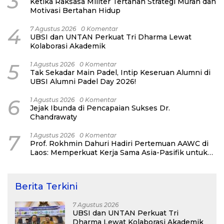
3
Ketika Raksasa Militer Tertahan Strategi Murah dan
Motivasi Bertahan Hidup
4
7 Agustus 2026
0 Komentar
UBSI dan UNTAN Perkuat Tri Dharma Lewat
Kolaborasi Akademik
5
1 Agustus 2026
0 Komentar
Tak Sekadar Main Padel, Intip Keseruan Alumni di
UBSI Alumni Padel Day 2026!
6
1 Agustus 2026
0 Komentar
Jejak Ibunda di Pencapaian Sukses Dr.
Chandrawaty
7
1 Agustus 2026
0 Komentar
Prof. Rokhmin Dahuri Hadiri Pertemuan AAWC di
Laos: Memperkuat Kerja Sama Asia-Pasifik untuk
Ketahanan Air dan Iklim
Berita Terkini
7 Agustus 2026
UBSI dan UNTAN Perkuat Tri
Dharma Lewat Kolaborasi Akademik