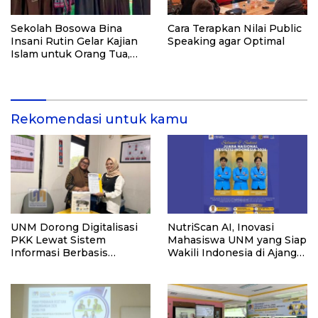
Sekolah Bosowa Bina
Cara Terapkan Nilai Public
Insani Rutin Gelar Kajian
Speaking agar Optimal
Islam untuk Orang Tua,
Alumni, dan Masyarakat
Umum
Rekomendasi untuk kamu
UNM Dorong Digitalisasi
NutriScan AI, Inovasi
PKK Lewat Sistem
Mahasiswa UNM yang Siap
Informasi Berbasis
Wakili Indonesia di Ajang
Website untuk Kelurahan
YESIST12 Internasional
Cipinang Melayu
2026