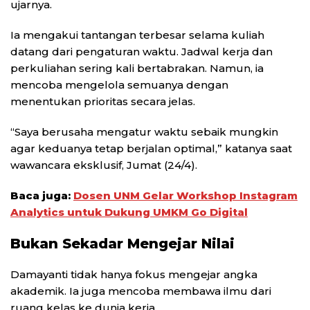
ujarnya.
Ia mengakui tantangan terbesar selama kuliah
datang dari pengaturan waktu. Jadwal kerja dan
perkuliahan sering kali bertabrakan. Namun, ia
mencoba mengelola semuanya dengan
menentukan prioritas secara jelas.
“Saya berusaha mengatur waktu sebaik mungkin
agar keduanya tetap berjalan optimal,” katanya saat
wawancara eksklusif, Jumat (24/4).
Baca juga:
Dosen UNM Gelar Workshop Instagram
Analytics untuk Dukung UMKM Go Digital
Bukan Sekadar Mengejar Nilai
Damayanti tidak hanya fokus mengejar angka
akademik. Ia juga mencoba membawa ilmu dari
ruang kelas ke dunia kerja.