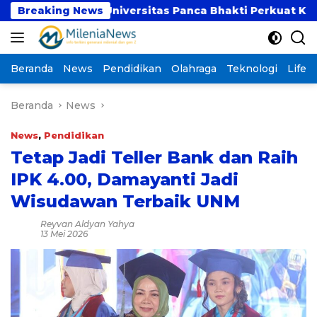
Langsung
BSI dan Universitas Panca Bhakti Perkuat Kolaborasi 
Breaking News
ke
konten
Beranda
News
Pendidikan
Olahraga
Teknologi
Lifest
Beranda
News
News
,
Pendidikan
Tetap Jadi Teller Bank dan Raih
IPK 4.00, Damayanti Jadi
Wisudawan Terbaik UNM
Reyvan Aldyan Yahya
13 Mei 2026