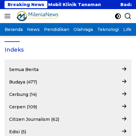
Langsung
Safari Perdana Mobil Klinik Tanaman
Breaking News
Badan Waka
ke
konten
Beranda
News
Pendidikan
Olahraga
Teknologi
Lifest
Indeks
Semua Berita
Budaya (477)
Cerbung (14)
Cerpen (109)
Citizen Journalism (62)
Edisi (5)