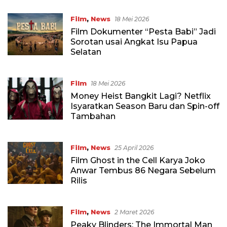
Film
,
News
18 Mei 2026
Film Dokumenter “Pesta Babi” Jadi
Sorotan usai Angkat Isu Papua
Selatan
Film
18 Mei 2026
Money Heist Bangkit Lagi? Netflix
Isyaratkan Season Baru dan Spin-off
Tambahan
Film
,
News
25 April 2026
Film Ghost in the Cell Karya Joko
Anwar Tembus 86 Negara Sebelum
Rilis
Film
,
News
2 Maret 2026
Peaky Blinders: The Immortal Man