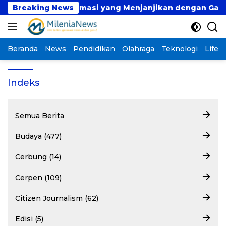
Langsung
 Teknologi Informasi yang Menjanjikan dengan Gaji Komp
Breaking News
ke
konten
Beranda
News
Pendidikan
Olahraga
Teknologi
Lifest
Indeks
Semua Berita
Budaya (477)
Cerbung (14)
Cerpen (109)
Citizen Journalism (62)
Edisi (5)