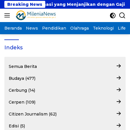
Langsung
eknologi Informasi yang Menjanjikan dengan Gaji Kompet
Breaking News
ke
konten
Beranda
News
Pendidikan
Olahraga
Teknologi
Lifest
Indeks
Semua Berita
Budaya (477)
Cerbung (14)
Cerpen (109)
Citizen Journalism (62)
Edisi (5)