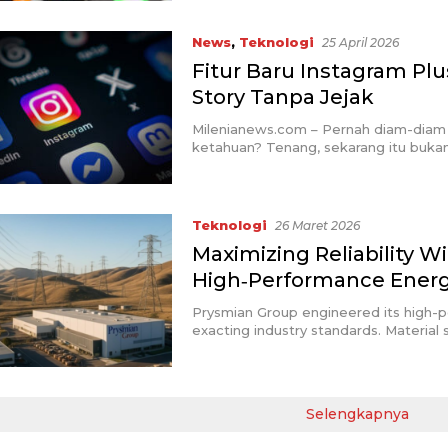
News
,
Teknologi
25 April 2026
Fitur Baru Instagram Pl
Story Tanpa Jejak
Milenianews.com – Pernah diam-diam l
ketahuan? Tenang, sekarang itu buka
Teknologi
26 Maret 2026
Maximizing Reliability 
High‑Performance Energ
Prysmian Group engineered its high-
exacting industry standards. Material 
Selengkapnya