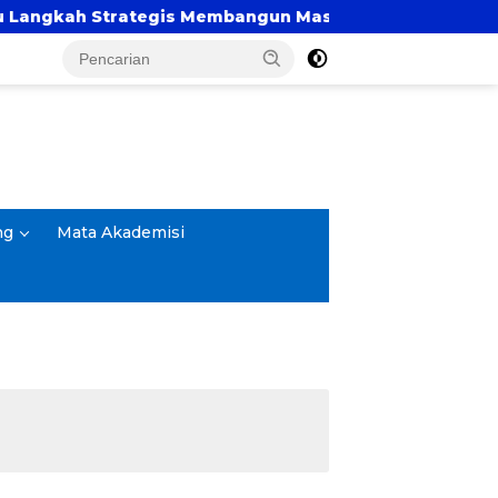
 Strategis Membangun Masa Depan?
UBSI dan UN
ng
Mata Akademisi