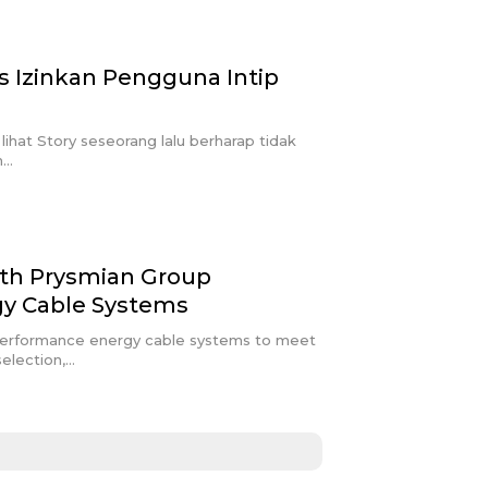
us Izinkan Pengguna Intip
ihat Story seseorang lalu berharap tidak
n…
With Prysmian Group
y Cable Systems
performance energy cable systems to meet
selection,…