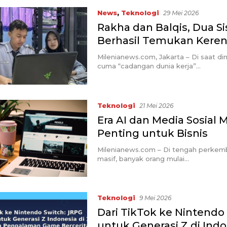
News
,
Teknologi
29 Mei 2026
Rakha dan Balqis, Dua S
Berhasil Temukan Kere
Milenianews.com, Jakarta – Di saat 
cuma “cadangan dunia kerja”…
Teknologi
21 Mei 2026
Era AI dan Media Sosia
Penting untuk Bisnis
Milenianews.com – Di tengah perkemb
masif, banyak orang mulai…
Teknologi
9 Mei 2026
Dari TikTok ke Nintendo
untuk Generasi Z di Ind