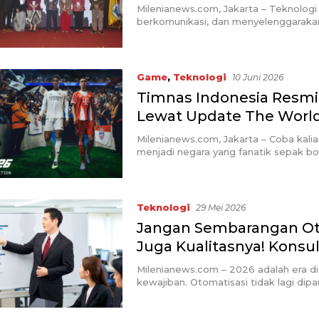
Milenianews.com, Jakarta – Teknologi
berkomunikasi, dan menyelenggarakan 
Game
,
Teknologi
10 Juni 2026
Timnas Indonesia Resmi 
Lewat Update The Worl
Milenianews.com, Jakarta – Coba kal
menjadi negara yang fanatik sepak bol
Teknologi
29 Mei 2026
Jangan Sembarangan Oto
Juga Kualitasnya! Konsul
Milenianews.com – 2026 adalah era d
kewajiban. Otomatisasi tidak lagi dip