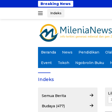
Langsung
Breaking News
ke
Indeks
konten
Beranda
News
Pendidikan
Ola
Event
Tokoh
Ngobrolin Buku
N
Indeks
Li
Semua Berita
Budaya (477)