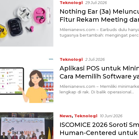
Teknologi
29 Juli 2026
Nothing Ear (3a) Melunc
Fitur Rekam Meeting da
Milenianews.com – Earbuds dulu hanya
tugasnya bertambah: mengingat per
Teknologi
2 Juli 2026
Aplikasi POS untuk Minim
Cara Memilih Software y
Milenianews.com – Memiliki minimark
lengkap di rak. Di balik operasional…
News
,
Teknologi
10 Juni 2026
ISCOMICE 2026 Soroti Sm
Human-Centered untuk 