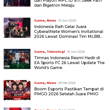
dari Playoff MPL ID S17, Geek Fam
dan Bigetron Melaju
Game
,
News
10 Juni 2026
Indonesia Raih Gelar Juara
Cyberathlete Women’s Invitational
2026 Lewat Dominasi Tim MLBB
Putri
Game
,
Teknologi
10 Juni 2026
Timnas Indonesia Resmi Hadir di
EA Sports FC 26 Lewat Update The
World’s Game.
Game
,
News
29 Mei 2026
Boom Esports Pastikan Tempat di
PMGO 2026 Setelah Juara PMIO