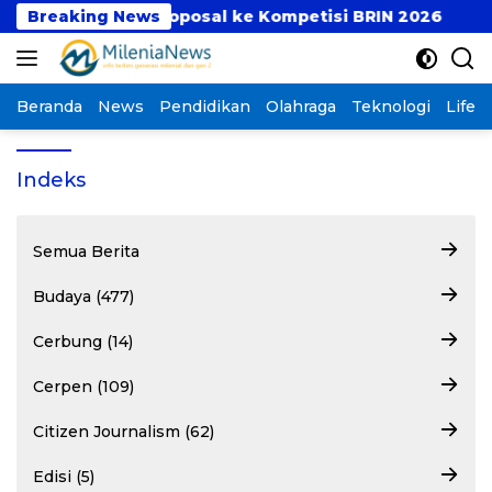
Langsung
tif, Antar 4 Proposal ke Kompetisi BRIN 2026
Breaking News
Sed
ke
konten
Beranda
News
Pendidikan
Olahraga
Teknologi
Lifest
Indeks
Semua Berita
Budaya (477)
Cerbung (14)
Cerpen (109)
Citizen Journalism (62)
Edisi (5)