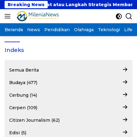
Langsung
ulu”: Tren Sesaat atau Langkah Strategis Membangun
Breaking News
ke
konten
Beranda
News
Pendidikan
Olahraga
Teknologi
Lifest
Indeks
Semua Berita
Budaya (477)
Cerbung (14)
Cerpen (109)
Citizen Journalism (62)
Edisi (5)