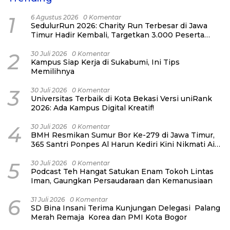
1
6 Agustus 2026
0 Komentar
SedulurRun 2026: Charity Run Terbesar di Jawa
Timur Hadir Kembali, Targetkan 3.000 Peserta
untuk Dukung Pendidikan Santri dan Guru
Honorer
2
30 Juli 2026
0 Komentar
Kampus Siap Kerja di Sukabumi, Ini Tips
Memilihnya
3
30 Juli 2026
0 Komentar
Universitas Terbaik di Kota Bekasi Versi uniRank
2026: Ada Kampus Digital Kreatif!
4
30 Juli 2026
0 Komentar
BMH Resmikan Sumur Bor Ke-279 di Jawa Timur,
365 Santri Ponpes Al Harun Kediri Kini Nikmati Air
Bersih
5
30 Juli 2026
0 Komentar
Podcast Teh Hangat Satukan Enam Tokoh Lintas
Iman, Gaungkan Persaudaraan dan Kemanusiaan
6
31 Juli 2026
0 Komentar
SD Bina Insani Terima Kunjungan Delegasi Palang
Merah Remaja Korea dan PMI Kota Bogor