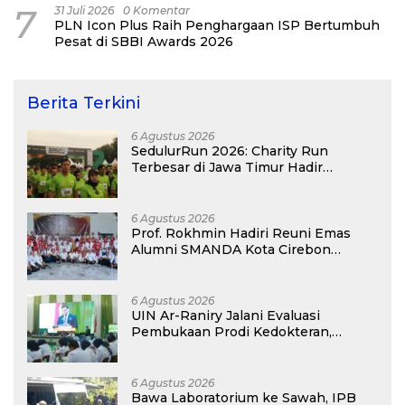
7
31 Juli 2026
0 Komentar
PLN Icon Plus Raih Penghargaan ISP Bertumbuh
Pesat di SBBI Awards 2026
Berita Terkini
6 Agustus 2026
SedulurRun 2026: Charity Run
Terbesar di Jawa Timur Hadir
Kembali, Targetkan 3.000 Peserta
untuk Dukung Pendidikan Santri dan
Guru Honorer
6 Agustus 2026
Prof. Rokhmin Hadiri Reuni Emas
Alumni SMANDA Kota Cirebon
Angkatan 76: 50 Tahun Lalu Kita
Pernah Bersama
6 Agustus 2026
UIN Ar-Raniry Jalani Evaluasi
Pembukaan Prodi Kedokteran,
Target Terima Mahasiswa Baru
Tahun Ini
6 Agustus 2026
Bawa Laboratorium ke Sawah, IPB