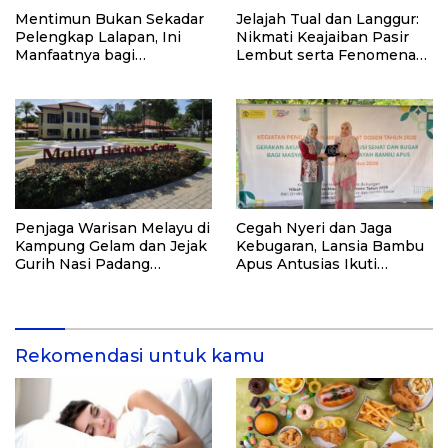
Mentimun Bukan Sekadar
Jelajah Tual dan Langgur:
Pelengkap Lalapan, Ini
Nikmati Keajaiban Pasir
Manfaatnya bagi
Lembut serta Fenomena
Kesehatan
Pasir Timbul di Kepulauan
Kei
Penjaga Warisan Melayu di
Cegah Nyeri dan Jaga
Kampung Gelam dan Jejak
Kebugaran, Lansia Bambu
Gurih Nasi Padang
Apus Antusias Ikuti
Singapura
Pelatihan “Akupresur
Mandiri” dari Tim
Pengabdi UI
Rekomendasi untuk kamu