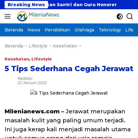
Langsung
didikan Santri dan Guru Honorer
Breaking News
Prof. Rokhmin 
ke
konten
Beranda
News
Pendidikan
Olahraga
Teknologi
Lifest
Beranda
Lifestyle
Kesehatan
Kesehatan
,
Lifestyle
5 Tips Sederhana Cegah Jerawat
Redaksi
22 Januari 2022
Milenianews.com –
Jerawat merupakan
masalah kulit yang paling umum terjadi.
Ini juga kerap kali menjadi masalah utama