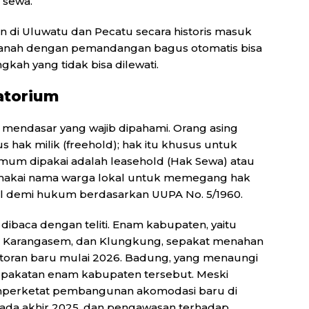
 sewa.
n di Uluwatu dan Pecatu secara historis masuk
a tanah dengan pemandangan bagus otomatis bisa
ngkah yang tidak bisa dilewati.
atorium
 mendasar yang wajib dipahami. Orang asing
us hak milik (freehold); hak itu khusus untuk
umum dipakai adalah leasehold (Hak Sewa) atau
emakai nama warga lokal untuk memegang hak
tal demi hukum berdasarkan UUPA No. 5/1960.
ibaca dengan teliti. Enam kabupaten, yaitu
i, Karangasem, dan Klungkung, sepakat menahan
oran baru mulai 2026. Badung, yang menaungi
sepakatan enam kabupaten tersebut. Meski
emperketat pembangunan akomodasi baru di
 pada akhir 2025, dan pengawasan terhadap