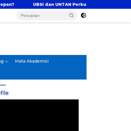
dan UNTAN Perkuat Tri Dharma Lewat Kolaborasi Akade
ng
Mata Akademisi
file