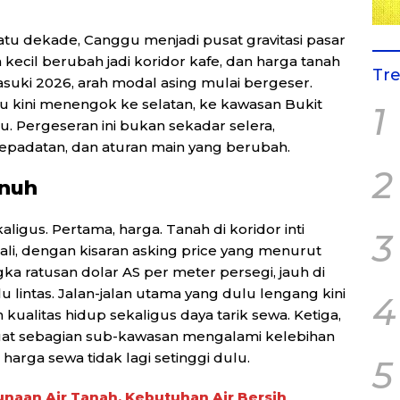
atu dekade, Canggu menjadi pusat gravitasi pasar
an kecil berubah jadi koridor kafe, dan harga tanah
Tr
uki 2026, arah modal asing mulai bergeser.
 kini menengok ke selatan, ke kawasan Bukit
1
u. Pergeseran ini bukan sekadar selera,
epadatan, dan aturan main yang berubah.
2
enuh
igus. Pertama, harga. Tanah di koridor inti
3
li, dengan kisaran asking price yang menurut
gka ratusan dolar AS per meter persegi, jauh di
 lintas. Jalan-jalan utama yang dulu lengang kini
4
 kualitas hidup sekaligus daya tarik sewa. Ketiga,
uat sebagian sub-kawasan mengalami kelebihan
harga sewa tidak lagi setinggi dulu.
5
unaan Air Tanah, Kebutuhan Air Bersih