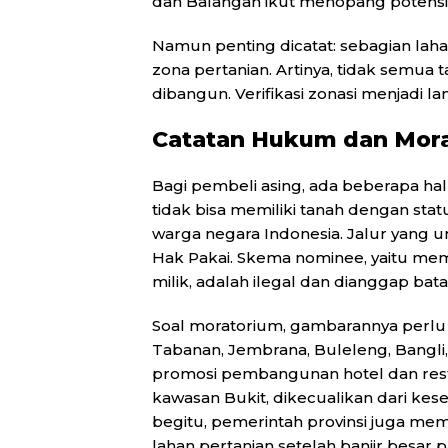
dan Balangan ikut menopang potensi
Namun penting dicatat: sebagian laha
zona pertanian. Artinya, tidak semu
dibangun. Verifikasi zonasi menjadi la
Catatan Hukum dan Mor
Bagi pembeli asing, ada beberapa hal
tidak bisa memiliki tanah dengan stat
warga negara Indonesia. Jalur yang 
Hak Pakai. Skema nominee, yaitu m
milik, adalah ilegal dan dianggap ba
Soal moratorium, gambarannya perlu d
Tabanan, Jembrana, Buleleng, Bangl
promosi pembangunan hotel dan rest
kawasan Bukit, dikecualikan dari ke
begitu, pemerintah provinsi juga m
lahan pertanian setelah banjir besar