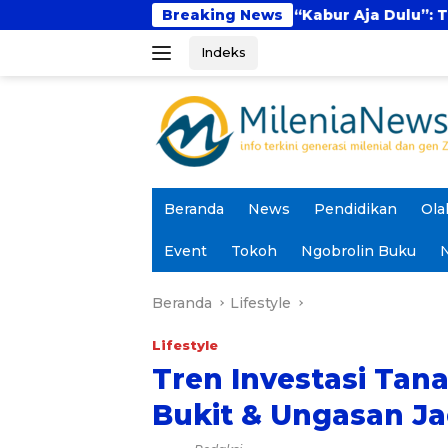
Langsung
Fenomena “Kabur Aja Dulu”: Tren Sesaat atau L
Breaking News
ke
Indeks
konten
Beranda
News
Pendidikan
Ola
Event
Tokoh
Ngobrolin Buku
N
Beranda
Lifestyle
Lifestyle
Tren Investasi Tana
Bukit & Ungasan Ja