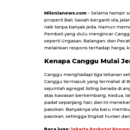
Milenianews.com
– Selama hampir s
properti Bali. Sawah berganti vila, jal
naik tanpa banyak jeda. Namun memas
Pembeli yang dulu mengincar Canggu
seperti Ungasan, Balangan, dan Pecat
melainkan respons terhadap harga, k
Kenapa Canggu Mulai J
Canggu menghadapi tiga tekanan sekal
Canggu termasuk yang termahal di Ba
sejumlah agregat listing berada di an
atas kawasan berkembang. Kedua, lalu
padat sepanjang hari, dan ini menekan
pasokan. Banyaknya vila baru memb
pasokan, sehingga tingkat hunian dan 
Baca juga:
Jakarta Perketat Pengg