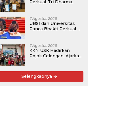
Perkuat Tri Dharma
Lewat Kolaborasi
Akademik
7 Agustus 2026
UBSI dan Universitas
Panca Bhakti Perkuat
Kolaborasi Akademik
Lewat Program PKM
7 Agustus 2026
KKN USK Hadirkan
Pojok Celengan, Ajarkan
Anak Desa Pohroh
Gemar Menabung
Selengkapnya