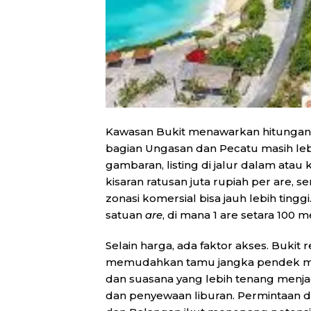
Kawasan Bukit menawarkan hitungan 
bagian Ungasan dan Pecatu masih leb
gambaran, listing di jalur dalam atau
kisaran ratusan juta rupiah per are,
zonasi komersial bisa jauh lebih tingg
satuan
are
, di mana 1 are setara 100 m
Selain harga, ada faktor akses. Bukit
memudahkan tamu jangka pendek mau
dan suasana yang lebih tenang menjad
dan penyewaan liburan. Permintaan da