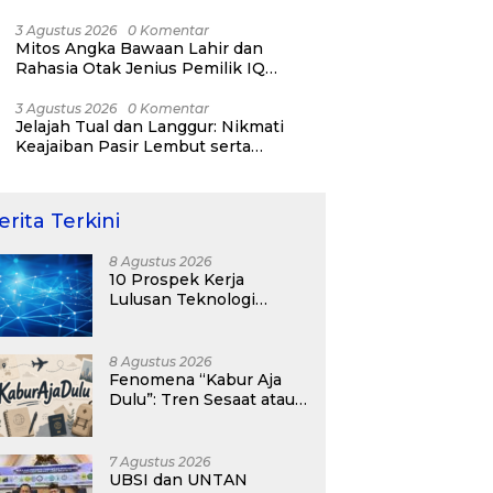
RI ke-81
3 Agustus 2026
0 Komentar
Mitos Angka Bawaan Lahir dan
Rahasia Otak Jenius Pemilik IQ
Tertinggi Dunia
3 Agustus 2026
0 Komentar
Jelajah Tual dan Langgur: Nikmati
Keajaiban Pasir Lembut serta
Fenomena Pasir Timbul di Kepulauan
Kei
erita Terkini
8 Agustus 2026
10 Prospek Kerja
Lulusan Teknologi
Informasi yang
Menjanjikan dengan Gaji
Kompetitif di Era Digital
8 Agustus 2026
Fenomena “Kabur Aja
Dulu”: Tren Sesaat atau
Langkah Strategis
Membangun Masa
Depan?
7 Agustus 2026
UBSI dan UNTAN