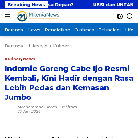
Langsung
mbangun Masa Depan?
Breaking News
UBSI dan UNTAN Perkuat T
ke
konten
Beranda
News
Pendidikan
Olahraga
Teknologi
Lifest
Beranda
Lifestyle
Kuliner
Kuliner
,
News
Indomie Goreng Cabe Ijo Resmi
Kembali, Kini Hadir dengan Rasa
Lebih Pedas dan Kemasan
Jumbo
Mochammad Gibran Yudhistira
27 Juni 2026