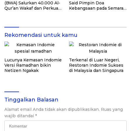
(BWA) Salurkan 40.000 Al-
Said Pimpin Doa
Qur’an Wakaf dan Perkuat
Kebangsaan pada Semarak
Pemberdayaan Masyarakat
HUT Kemerdekaan RI Ke-
di Kalimantan Barat
81 di Kementerian Imigrasi
dan Pemasyarakatan RI
Rekomendasi untuk kamu
Lucunya Kemasan Indomie
Terkenal di Luar Negeri,
Versi Ramadhan bikin
Restoran Indomie Sukses
Netizen Ngakak
di Malaysia dan Singapura
Tinggalkan Balasan
Alamat email Anda tidak akan dipublikasikan.
Ruas yang
wajib ditandai
*