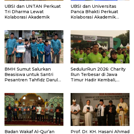
UBSI dan UNTAN Perkuat
UBSI dan Universitas
Tri Dharma Lewat
Panca Bhakti Perkuat
Kolaborasi Akademik
Kolaborasi Akademik
Lewat Program PKM
BMH Sumut Salurkan
SedulurRun 2026: Charity
Beasiswa untuk Santri
Run Terbesar di Jawa
Pesantren Tahfidz Darul
Timur Hadir Kembali,
Hijrah Deli Serdang
Targetkan 3.000 Peserta
untuk Dukung Pendidikan
Santri dan Guru Honorer
Badan Wakaf Al-Qur’an
Prof. Dr. KH. Hasani Ahmad