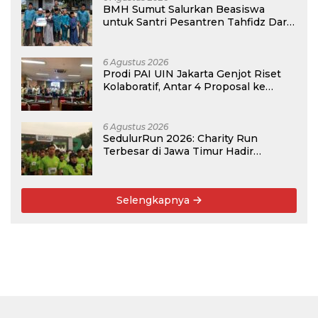
BMH Sumut Salurkan Beasiswa
untuk Santri Pesantren Tahfidz Darul
Hijrah Deli Serdang
6 Agustus 2026
Prodi PAI UIN Jakarta Genjot Riset
Kolaboratif, Antar 4 Proposal ke
Kompetisi BRIN 2026
6 Agustus 2026
SedulurRun 2026: Charity Run
Terbesar di Jawa Timur Hadir
Kembali, Targetkan 3.000 Peserta
untuk Dukung Pendidikan Santri dan
Guru Honorer
Selengkapnya