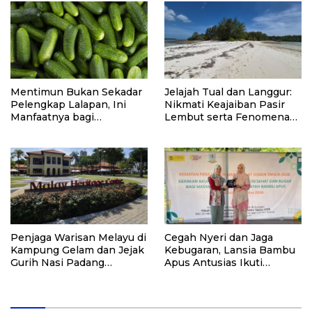
Mentimun Bukan Sekadar
Jelajah Tual dan Langgur:
Pelengkap Lalapan, Ini
Nikmati Keajaiban Pasir
Manfaatnya bagi
Lembut serta Fenomena
Kesehatan
Pasir Timbul di Kepulauan
Kei
Penjaga Warisan Melayu di
Cegah Nyeri dan Jaga
Kampung Gelam dan Jejak
Kebugaran, Lansia Bambu
Gurih Nasi Padang
Apus Antusias Ikuti
Singapura
Pelatihan “Akupresur
Mandiri” dari Tim
Pengabdi UI