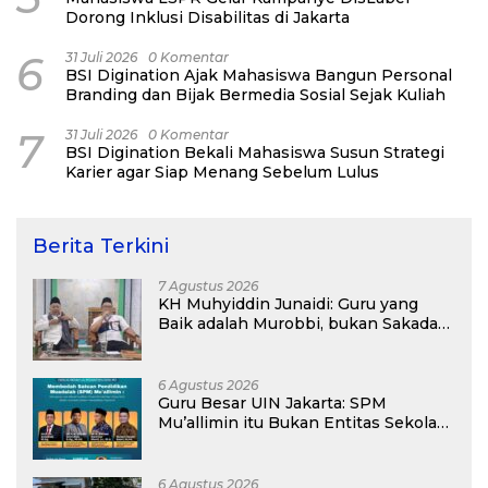
Dorong Inklusi Disabilitas di Jakarta
6
31 Juli 2026
0 Komentar
BSI Digination Ajak Mahasiswa Bangun Personal
Branding dan Bijak Bermedia Sosial Sejak Kuliah
7
31 Juli 2026
0 Komentar
BSI Digination Bekali Mahasiswa Susun Strategi
Karier agar Siap Menang Sebelum Lulus
Berita Terkini
7 Agustus 2026
KH Muhyiddin Junaidi: Guru yang
Baik adalah Murobbi, bukan Sakadar
Mu’allim
6 Agustus 2026
Guru Besar UIN Jakarta: SPM
Mu’allimin itu Bukan Entitas Sekolah
atau Madrasah
6 Agustus 2026