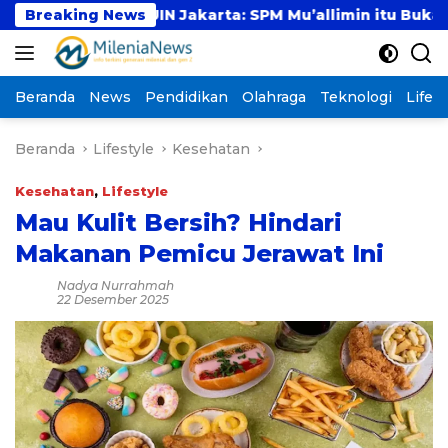
Langsung
Besar UIN Jakarta: SPM Mu’allimin itu Bukan Entitas S
Breaking News
ke
konten
Beranda
News
Pendidikan
Olahraga
Teknologi
Lifest
Beranda
Lifestyle
Kesehatan
Kesehatan
,
Lifestyle
Mau Kulit Bersih? Hindari
Makanan Pemicu Jerawat Ini
Nadya Nurrahmah
22 Desember 2025