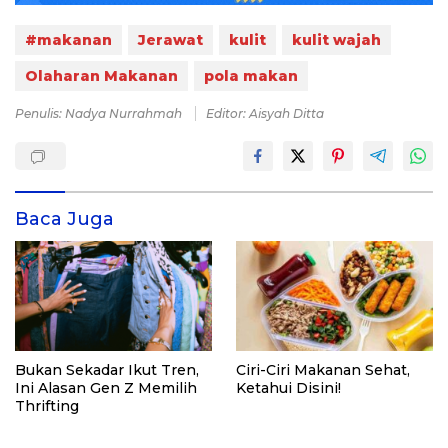
#makanan
Jerawat
kulit
kulit wajah
Olaharan Makanan
pola makan
Penulis: Nadya Nurrahmah
Editor: Aisyah Ditta
Baca Juga
Bukan Sekadar Ikut Tren,
Ciri-Ciri Makanan Sehat,
Ini Alasan Gen Z Memilih
Ketahui Disini!
Thrifting