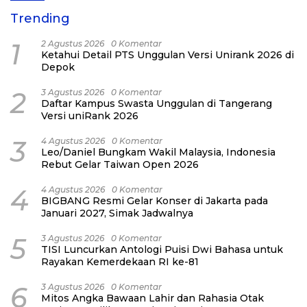
Trending
1
2 Agustus 2026
0 Komentar
Ketahui Detail PTS Unggulan Versi Unirank 2026 di
Depok
2
3 Agustus 2026
0 Komentar
Daftar Kampus Swasta Unggulan di Tangerang
Versi uniRank 2026
3
4 Agustus 2026
0 Komentar
Leo/Daniel Bungkam Wakil Malaysia, Indonesia
Rebut Gelar Taiwan Open 2026
4
4 Agustus 2026
0 Komentar
BIGBANG Resmi Gelar Konser di Jakarta pada
Januari 2027, Simak Jadwalnya
5
3 Agustus 2026
0 Komentar
TISI Luncurkan Antologi Puisi Dwi Bahasa untuk
Rayakan Kemerdekaan RI ke-81
6
3 Agustus 2026
0 Komentar
Mitos Angka Bawaan Lahir dan Rahasia Otak