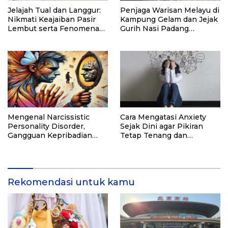
Jelajah Tual dan Langgur:
Penjaga Warisan Melayu di
Nikmati Keajaiban Pasir
Kampung Gelam dan Jejak
Lembut serta Fenomena
Gurih Nasi Padang
Pasir Timbul di Kepulauan
Singapura
Kei
Mengenal Narcissistic
Cara Mengatasi Anxiety
Personality Disorder,
Sejak Dini agar Pikiran
Gangguan Kepribadian
Tetap Tenang dan
yang Kerap Disalahpahami
Produktif
Rekomendasi untuk kamu