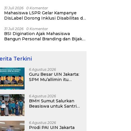
31 Juli 2026
0 Komentar
Mahasiswa LSPR Gelar Kampanye
DisLabel Dorong Inklusi Disabilitas di
Jakarta
31 Juli 2026
0 Komentar
BSI Digination Ajak Mahasiswa
Bangun Personal Branding dan Bijak
Bermedia Sosial Sejak Kuliah
erita Terkini
6 Agustus 2026
Guru Besar UIN Jakarta:
SPM Mu’allimin itu
Bukan Entitas Sekolah
atau Madrasah
6 Agustus 2026
BMH Sumut Salurkan
Beasiswa untuk Santri
Pesantren Tahfidz Darul
Hijrah Deli Serdang
6 Agustus 2026
Prodi PAI UIN Jakarta