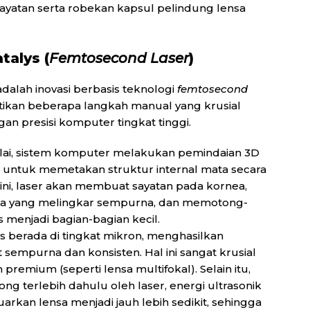
ayatan serta robekan kapsul pelindung lensa
talys (
Femtosecond Laser
)
adalah inovasi berbasis teknologi
femtosecond
ikan beberapa langkah manual yang krusial
gan presisi komputer tingkat tinggi.
ai, sistem komputer melakukan pemindaian 3D
 untuk memetakan struktur internal mata secara
 ini, laser akan membuat sayatan pada kornea,
sa yang melingkar sempurna, dan memotong-
 menjadi bagian-bagian kecil.
lys berada di tingkat mikron, menghasilkan
 sempurna dan konsisten. Hal ini sangat krusial
remium (seperti lensa multifokal). Selain itu,
ng terlebih dahulu oleh laser, energi ultrasonik
kan lensa menjadi jauh lebih sedikit, sehingga