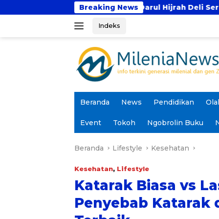
Langsung
ren Tahfidz Darul Hijrah Deli Serdang
Breaking News
Prodi PA
ke
Indeks
konten
Beranda
News
Pendidikan
Ola
Event
Tokoh
Ngobrolin Buku
N
Beranda
Lifestyle
Kesehatan
Kesehatan
,
Lifestyle
Katarak Biasa vs La
Penyebab Katarak d