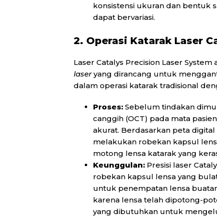
konsistensi ukuran dan bentuk s
dapat bervariasi.
2. Operasi Katarak Laser Ca
Laser Catalys Precision Laser System 
laser
yang dirancang untuk menggant
dalam operasi katarak tradisional den
Proses:
Sebelum tindakan dimul
canggih (OCT) pada mata pasien
akurat. Berdasarkan peta digital
melakukan robekan kapsul len
motong lensa katarak yang keras
Keunggulan:
Presisi laser Cata
robekan kapsul lensa yang bulat
untuk penempatan lensa buatan p
karena lensa telah dipotong-poto
yang dibutuhkan untuk mengeluar