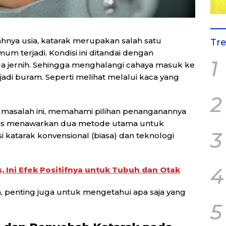
ahnya usia, katarak merupakan salah satu
Tr
m terjadi. Kondisi ini ditandai dengan
1
 jernih. Sehingga menghalangi cahaya masuk ke
i buram. Seperti melihat melalui kaca yang
2
masalah ini, memahami pilihan penanganannya
medis menawarkan dua metode utama untuk
3
i katarak konvensional (biasa) dan teknologi
4
, Ini Efek Positifnya untuk Tubuh dan Otak
 penting juga untuk mengetahui apa saja yang
5