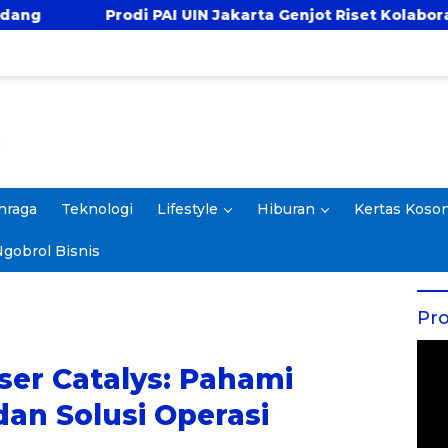
I UIN Jakarta Genjot Riset Kolaboratif, Antar 4 Proposal
hraga
Teknologi
Lifestyle
Hiburan
Kertas Koso
gobrol Bisnis
Pro
ser Catalys: Pahami
an Solusi Operasi