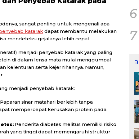
 dan Penyebab Katarak pada
6
enya, sangat penting untuk mengenali apa
7
penyebab katarak
dapat membantu melakukan
isa mendeteksi gejalanya lebih cepat.
ratif) menjadi penyebab katarak yang paling
rotein di dalam lensa mata mulai menggumpal
B
an kelenturan serta kejernihannya. Namun,
r.
yang menjadi penyebab katarak:
Paparan sinar matahari berlebih tanpa
apat mempercepat kerusakan protein pada
betes:
Penderita diabetes melitus memiliki risiko
darah yang tinggi dapat memengaruhi struktur