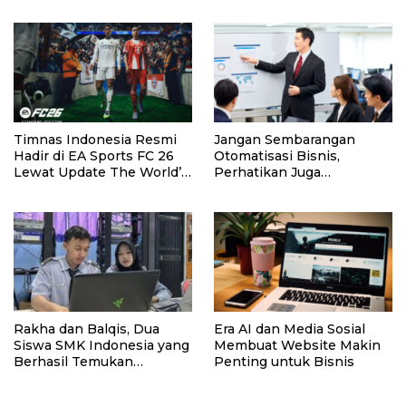
Industri MICE
Timnas Indonesia Resmi
Jangan Sembarangan
Hadir di EA Sports FC 26
Otomatisasi Bisnis,
Lewat Update The World’s
Perhatikan Juga
Game.
Kualitasnya! Konsultasi
dengan Ahlinya di Sini!
Rakha dan Balqis, Dua
Era AI dan Media Sosial
Siswa SMK Indonesia yang
Membuat Website Makin
Berhasil Temukan
Penting untuk Bisnis
Kerentanan Sistem NASA