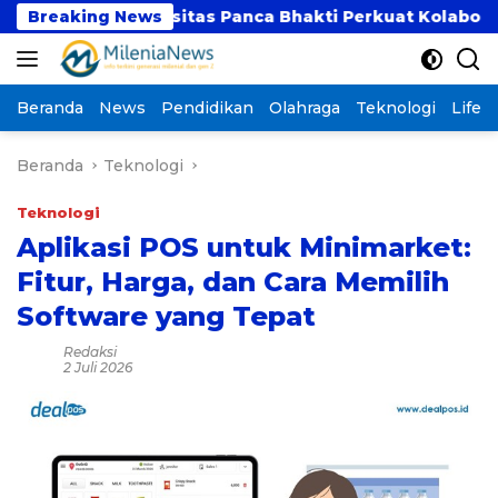
Langsung
 Universitas Panca Bhakti Perkuat Kolaborasi Akademi
Breaking News
ke
konten
Beranda
News
Pendidikan
Olahraga
Teknologi
Lifest
Beranda
Teknologi
Teknologi
Aplikasi POS untuk Minimarket:
Fitur, Harga, dan Cara Memilih
Software yang Tepat
Redaksi
2 Juli 2026