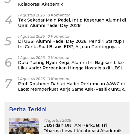
Kolaborasi Akademik
4
1 Agustus 2026
0 Komentar
Tak Sekadar Main Padel, Intip Keseruan Alumni di
UBSI Alumni Padel Day 2026!
5
1 Agustus 2026
0 Komentar
Di UBSI Alumni Padel Day 2026, Pendiri Startup IT
Ini Cerita Soal Bisnis ERP, AI, dan Pentingnya
Network Alumni
6
1 Agustus 2026
0 Komentar
Dulu Pusing Nyari Kerja, Alumni Ini Bagikan Lika-
Liku Karier Perbankan Hingga Nostalgia di UBSI
Alumni Padel Day 2026
7
1 Agustus 2026
0 Komentar
Prof. Rokhmin Dahuri Hadiri Pertemuan AAWC di
Laos: Memperkuat Kerja Sama Asia-Pasifik untuk
Ketahanan Air dan Iklim
Berita Terkini
7 Agustus 2026
UBSI dan UNTAN Perkuat Tri
Dharma Lewat Kolaborasi Akademik