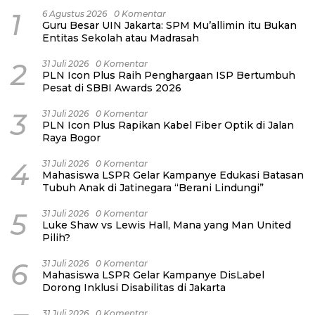
1
6 Agustus 2026
0 Komentar
Guru Besar UIN Jakarta: SPM Mu’allimin itu Bukan
Entitas Sekolah atau Madrasah
2
31 Juli 2026
0 Komentar
PLN Icon Plus Raih Penghargaan ISP Bertumbuh
Pesat di SBBI Awards 2026
3
31 Juli 2026
0 Komentar
PLN Icon Plus Rapikan Kabel Fiber Optik di Jalan
Raya Bogor
4
31 Juli 2026
0 Komentar
Mahasiswa LSPR Gelar Kampanye Edukasi Batasan
Tubuh Anak di Jatinegara “Berani Lindungi”
5
31 Juli 2026
0 Komentar
Luke Shaw vs Lewis Hall, Mana yang Man United
Pilih?
6
31 Juli 2026
0 Komentar
Mahasiswa LSPR Gelar Kampanye DisLabel
Dorong Inklusi Disabilitas di Jakarta
31 Juli 2026
0 Komentar