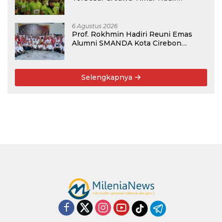
Kembali, Targetkan 3.000 Peserta
untuk Dukung Pendidikan Santri dan
Guru Honorer
6 Agustus 2026
Prof. Rokhmin Hadiri Reuni Emas
Alumni SMANDA Kota Cirebon
Angkatan 76: 50 Tahun Lalu Kita
Pernah Bersama
Selengkapnya