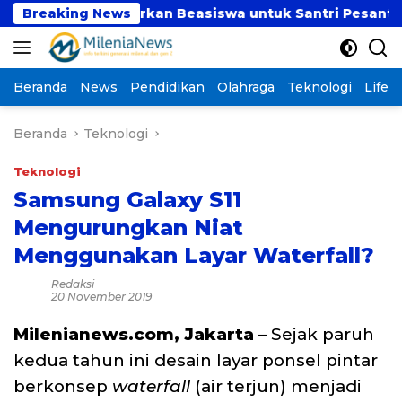
Langsung
ut Salurkan Beasiswa untuk Santri Pesantren Tahfidz D
Breaking News
ke
konten
Beranda
News
Pendidikan
Olahraga
Teknologi
Lifest
Beranda
Teknologi
Teknologi
Samsung Galaxy S11
Mengurungkan Niat
Menggunakan Layar Waterfall?
Redaksi
20 November 2019
Milenianews.com, Jakarta –
Sejak paruh
kedua tahun ini desain layar ponsel pintar
berkonsep
waterfall
(air terjun) menjadi