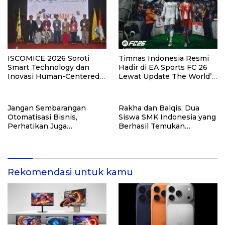
ISCOMICE 2026 Soroti
Timnas Indonesia Resmi
Smart Technology dan
Hadir di EA Sports FC 26
Inovasi Human-Centered
Lewat Update The World’s
untuk Masa Depan
Game.
Industri MICE
Jangan Sembarangan
Rakha dan Balqis, Dua
Otomatisasi Bisnis,
Siswa SMK Indonesia yang
Perhatikan Juga
Berhasil Temukan
Kualitasnya! Konsultasi
Kerentanan Sistem NASA
dengan Ahlinya di Sini!
Rekomendasi untuk kamu