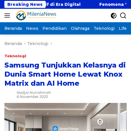
Langsung
ompetitif di Era Digital
Breaking News
Fenomena “Kabur Aja D
ke
konten
Beranda
News
Pendidikan
Olahraga
Teknologi
Lifest
Beranda
Teknologi
Teknologi
Samsung Tunjukkan Kelasnya di
Dunia Smart Home Lewat Knox
Matrix dan AI Home
Nadya Nurrahmah
6 November 2025