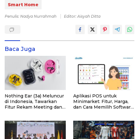
Smart Home
Penulis: Nadya Nurrahmah
Editor: Aisyah Ditta
Baca Juga
Nothing Ear (3a) Meluncur
Aplikasi POS untuk
di Indonesia, Tawarkan
Minimarket: Fitur, Harga,
Fitur Rekam Meeting dan
dan Cara Memilih Software
Transkrip Otomatis
yang Tepat