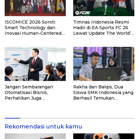
ISCOMICE 2026 Soroti
Timnas Indonesia Resmi
Smart Technology dan
Hadir di EA Sports FC 26
Inovasi Human-Centered
Lewat Update The World’s
untuk Masa Depan
Game.
Industri MICE
Jangan Sembarangan
Rakha dan Balqis, Dua
Otomatisasi Bisnis,
Siswa SMK Indonesia yang
Perhatikan Juga
Berhasil Temukan
Kualitasnya! Konsultasi
Kerentanan Sistem NASA
dengan Ahlinya di Sini!
Rekomendasi untuk kamu