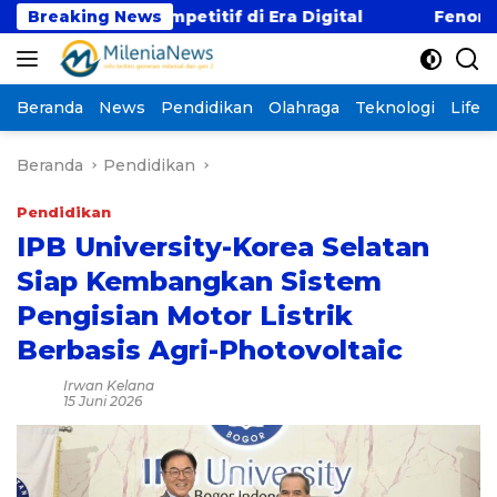
Langsung
Gaji Kompetitif di Era Digital
Breaking News
Fenomena “Kabur
ke
konten
Beranda
News
Pendidikan
Olahraga
Teknologi
Lifest
Beranda
Pendidikan
Pendidikan
IPB University-Korea Selatan
Siap Kembangkan Sistem
Pengisian Motor Listrik
Berbasis Agri-Photovoltaic
Irwan Kelana
15 Juni 2026