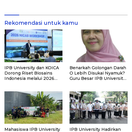
Rekomendasi Kampus
Alumni, dan Masyarakat
Umum
Rekomendasi untuk kamu
IPB University dan KOICA
Benarkah Golongan Darah
Dorong Riset Biosains
O Lebih Disukai Nyamuk?
Indonesia melalui 2026
Guru Besar IPB University
NICAB Workshop
Ungkap Faktanya
Mahasiswa IPB University
IPB University Hadirkan