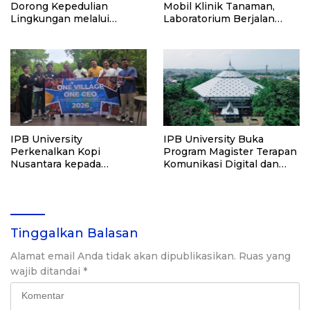
Dorong Kepedulian
Mobil Klinik Tanaman,
Lingkungan melalui
Laboratorium Berjalan
Penanaman Bibit Pohon
untuk Petani
IPB University
IPB University Buka
Perkenalkan Kopi
Program Magister Terapan
Nusantara kepada
Komunikasi Digital dan
Mahasiswa Internasional
Media, Pendaftaran Dibuka
di Shanghai Tiongkok
hingga 30 April
Tinggalkan Balasan
Alamat email Anda tidak akan dipublikasikan.
Ruas yang
wajib ditandai
*