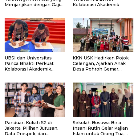
Menjanjikan dengan Gaji
Kolaborasi Akademik
Kompetitif di Era Digital
UBSI dan Universitas
KKN USK Hadirkan Pojok
Panca Bhakti Perkuat
Celengan, Ajarkan Anak
Kolaborasi Akademik
Desa Pohroh Gemar
Lewat Program PKM
Menabung
Panduan Kuliah S2 di
Sekolah Bosowa Bina
Jakarta: Pilihan Jurusan,
Insani Rutin Gelar Kajian
Data Prospek, dan
Islam untuk Orang Tua,