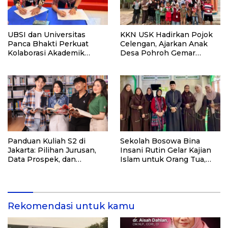
UBSI dan Universitas
KKN USK Hadirkan Pojok
Panca Bhakti Perkuat
Celengan, Ajarkan Anak
Kolaborasi Akademik
Desa Pohroh Gemar
Lewat Program PKM
Menabung
Panduan Kuliah S2 di
Sekolah Bosowa Bina
Jakarta: Pilihan Jurusan,
Insani Rutin Gelar Kajian
Data Prospek, dan
Islam untuk Orang Tua,
Rekomendasi Kampus
Alumni, dan Masyarakat
Umum
Rekomendasi untuk kamu