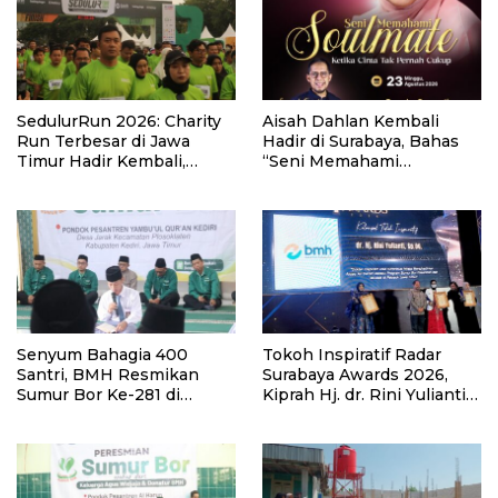
SedulurRun 2026: Charity
Aisah Dahlan Kembali
Run Terbesar di Jawa
Hadir di Surabaya, Bahas
Timur Hadir Kembali,
“Seni Memahami
Targetkan 3.000 Peserta
Soulmate: Ketika Cinta Tak
untuk Dukung Pendidikan
Pernah Cukup”
Santri dan Guru Honorer
Senyum Bahagia 400
Tokoh Inspiratif Radar
Santri, BMH Resmikan
Surabaya Awards 2026,
Sumur Bor Ke-281 di
Kiprah Hj. dr. Rini Yulianti
Ponpes Yambu’ul Quran
Hadirkan Manfaat hingga
Kediri
Pelosok Bersama BMH