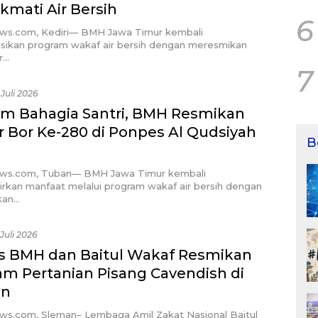
ikmati Air Bersih
6
ews.com, Kediri— BMH Jawa Timur kembali
asikan program wakaf air bersih dengan meresmikan
r…
7
 Juli 2026
m Bahagia Santri, BMH Resmikan
 Bor Ke-280 di Ponpes Al Qudsiyah
B
ews.com, Tuban— BMH Jawa Timur kembali
rkan manfaat melalui program wakaf air bersih dengan
kan…
 Juli 2026
s BMH dan Baitul Wakaf Resmikan
am Pertanian Pisang Cavendish di
an
ews.com, Sleman– Lembaga Amil Zakat Nasional Baitul