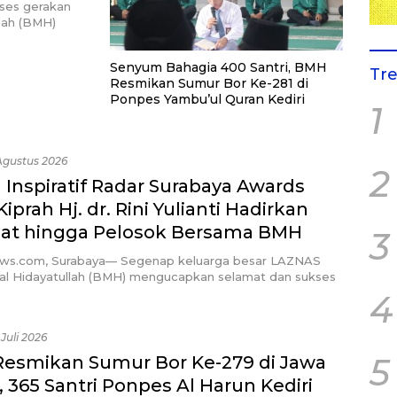
serta
ses gerakan
ntri dan
lah (BMH)
Senyum Bahagia 400 Santri, BMH
Tr
Resmikan Sumur Bor Ke-281 di
Ponpes Yambu’ul Quran Kediri
1
Agustus 2026
2
 Inspiratif Radar Surabaya Awards
Kiprah Hj. dr. Rini Yulianti Hadirkan
at hingga Pelosok Bersama BMH
3
ews.com, Surabaya— Segenap keluarga besar LAZNAS
aal Hidayatullah (BMH) mengucapkan selamat dan sukses
4
 Juli 2026
5
esmikan Sumur Bor Ke-279 di Jawa
 365 Santri Ponpes Al Harun Kediri