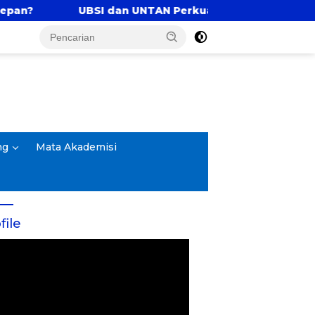
UBSI dan UNTAN Perkuat Tri Dharma Lewat Kolaborasi 
ng
Mata Akademisi
file