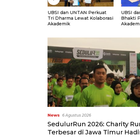
Kabur Aja Dulu”:
UBSI dan UNTAN Perkuat
UBSI da
t atau Langkah
Tri Dharma Lewat Kolaborasi
Bhakti 
 Membangun Masa
Akademik
Akademi
PKM
News
6 Agustus 2026
SedulurRun 2026: Charity Ru
Terbesar di Jawa Timur Hadi