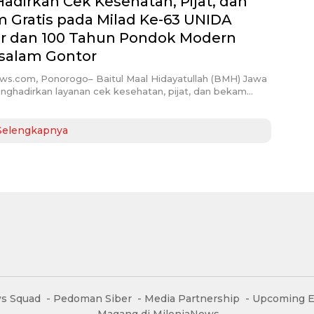
adirkan Cek Kesehatan, Pijat, dan
 Gratis pada Milad Ke-63 UNIDA
r dan 100 Tahun Pondok Modern
salam Gontor
ews.com, Ponorogo– Baitul Maal Hidayatullah (BMH) Jawa
nghadirkan layanan cek kesehatan, pijat, dan bekam…
Selengkapnya
s Squad
Pedoman Siber
Media Partnership
Upcoming E
Magang di MileniaNews