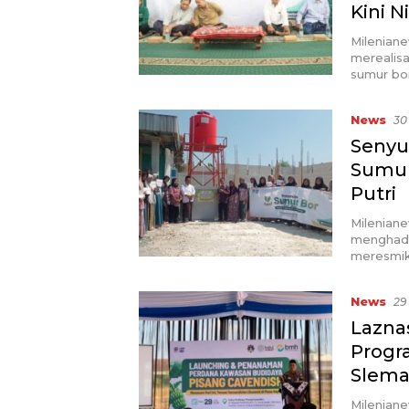
Kini N
Milenian
merealis
sumur bo
News
30
Senyu
Sumur
Putri
Milenian
menghadi
meresmi
News
29
Lazna
Progr
Slem
Milenian