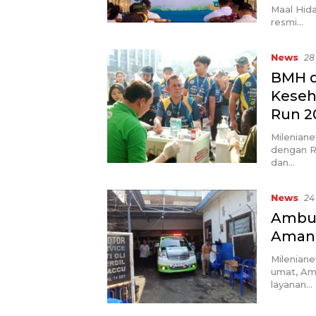
Maal Hida
resmi…
News
28
BMH d
Keseh
Run 2
Milenian
dengan R
dan…
News
24
Ambul
Amana
Milenian
umat, Am
layanan…