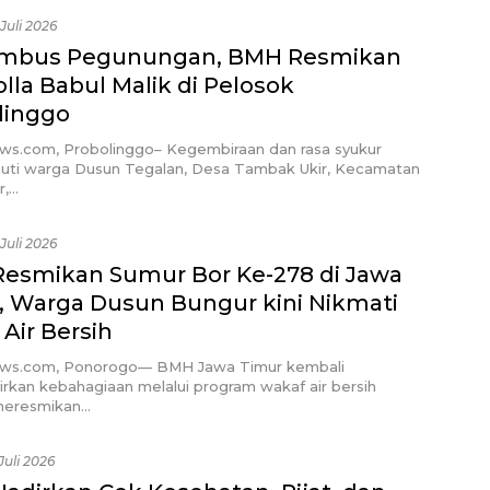
 Juli 2026
mbus Pegunungan, BMH Resmikan
lla Babul Malik di Pelosok
linggo
ews.com, Probolinggo– Kegembiraan dan rasa syukur
uti warga Dusun Tegalan, Desa Tambak Ukir, Kecamatan
r,…
 Juli 2026
esmikan Sumur Bor Ke-278 di Jawa
, Warga Dusun Bungur kini Nikmati
Air Bersih
ews.com, Ponorogo— BMH Jawa Timur kembali
rkan kebahagiaan melalui program wakaf air bersih
meresmikan…
Juli 2026