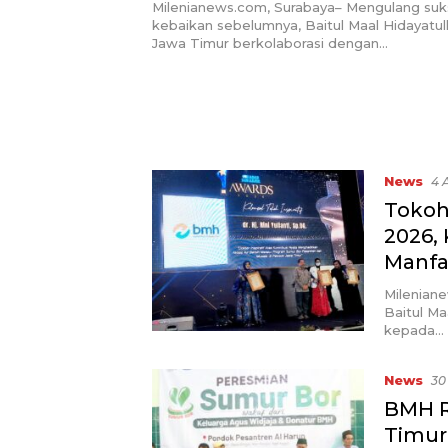
Kembali, Targetkan 3.000 Pe
Milenianews.com, Surabaya– Mengulang suk
untuk Dukung Pendidikan Sa
kebaikan sebelumnya, Baitul Maal Hidayatul
Jawa Timur berkolaborasi dengan…
Guru Honorer
News
4 
Tokoh
2026, 
Manfa
Milenian
Baitul M
kepada…
News
30
BMH R
Timur,