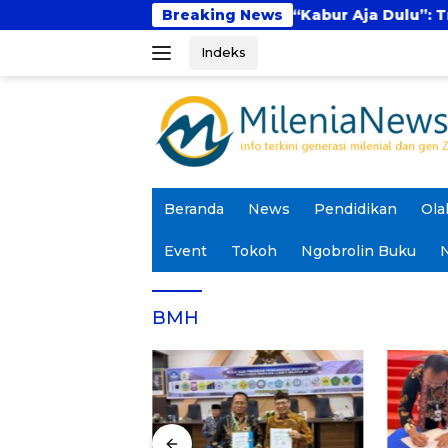
Langsung
tal
Fenomena “Kabur Aja Dulu”: Tren Sesaat a
Breaking News
ke
Indeks
konten
Beranda
News
Pendidikan
Ola
Event
Tokoh
Ngobrolin Buku
N
BMH