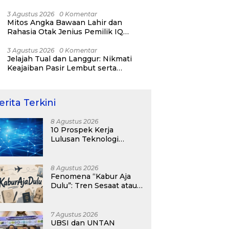
RI ke-81
3 Agustus 2026
0 Komentar
Mitos Angka Bawaan Lahir dan
Rahasia Otak Jenius Pemilik IQ
Tertinggi Dunia
3 Agustus 2026
0 Komentar
Jelajah Tual dan Langgur: Nikmati
Keajaiban Pasir Lembut serta
Fenomena Pasir Timbul di Kepulauan
Kei
erita Terkini
8 Agustus 2026
10 Prospek Kerja
Lulusan Teknologi
Informasi yang
Menjanjikan dengan Gaji
Kompetitif di Era Digital
8 Agustus 2026
Fenomena “Kabur Aja
Dulu”: Tren Sesaat atau
Langkah Strategis
Membangun Masa
Depan?
7 Agustus 2026
UBSI dan UNTAN