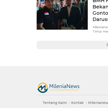
BMH H
Bekam
Gonto
Darus
Milenian
Timur me
Tentang Kami
Kontak
Milenianew