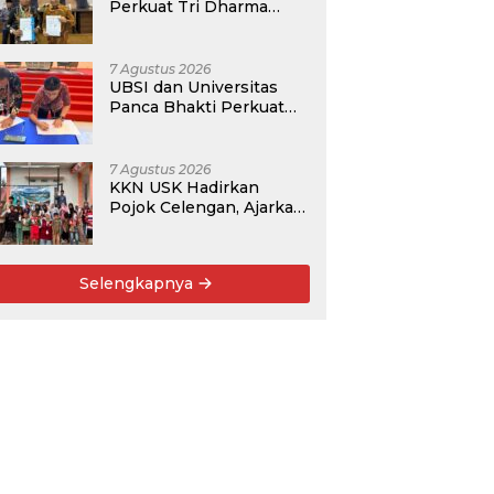
Perkuat Tri Dharma
Lewat Kolaborasi
Akademik
7 Agustus 2026
UBSI dan Universitas
Panca Bhakti Perkuat
Kolaborasi Akademik
Lewat Program PKM
7 Agustus 2026
KKN USK Hadirkan
Pojok Celengan, Ajarkan
Anak Desa Pohroh
Gemar Menabung
Selengkapnya