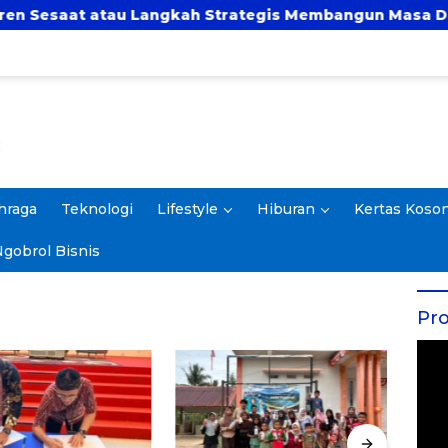
tau Langkah Strategis Membangun Masa Depan?
hraga
Teknologi
Lifestyle
Hiburan
Kertas Koso
gobrol Bisnis
Pro