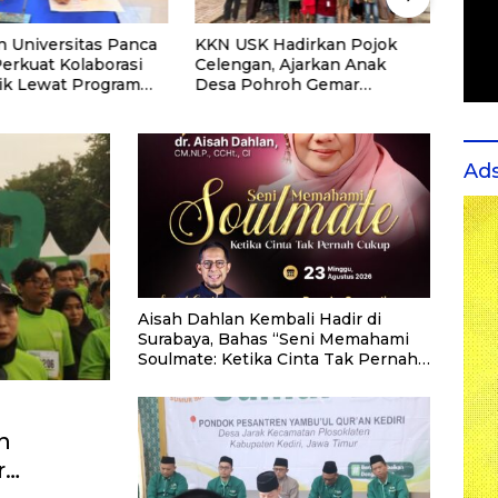
n Universitas Panca
KKN USK Hadirkan Pojok
Pand
Perkuat Kolaborasi
Celengan, Ajarkan Anak
Jakar
k Lewat Program
Desa Pohroh Gemar
Data
Menabung
Reko
Ad
Aisah Dahlan Kembali Hadir di
Surabaya, Bahas “Seni Memahami
Soulmate: Ketika Cinta Tak Pernah
Cukup”
n
r