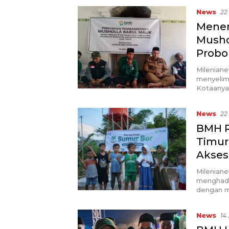
News
22
Mene
Musho
Probo
Milenian
menyelim
Kotaanya
News
22
BMH R
Timur
Akses 
Milenian
menghadi
dengan 
News
14 