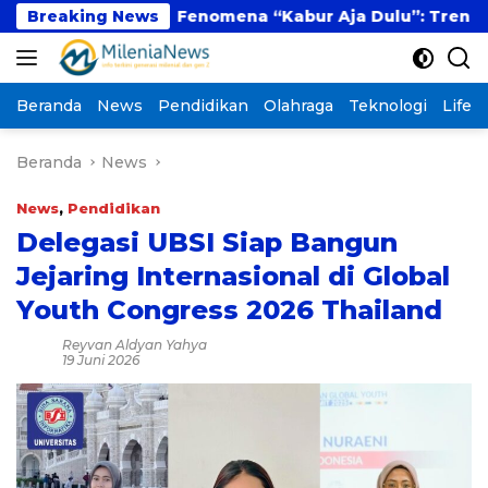
Langsung
l
Breaking News
Fenomena “Kabur Aja Dulu”: Tren Sesaat ata
ke
konten
Beranda
News
Pendidikan
Olahraga
Teknologi
Lifest
Beranda
News
News
,
Pendidikan
Delegasi UBSI Siap Bangun
Jejaring Internasional di Global
Youth Congress 2026 Thailand
Reyvan Aldyan Yahya
19 Juni 2026