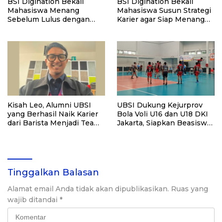
BSI Digination Bekali
BSI Digination Bekali
Mahasiswa Menang
Mahasiswa Susun Strategi
Sebelum Lulus dengan
Karier agar Siap Menang
Strategi Karier dan
Sebelum Lulus
Personal Branding
Kisah Leo, Alumni UBSI
UBSI Dukung Kejurprov
yang Berhasil Naik Karier
Bola Voli U16 dan U18 DKI
dari Barista Menjadi Team
Jakarta, Siapkan Beasiswa
Leader Bank
Bagi Atlet Berprestasi
Tinggalkan Balasan
Alamat email Anda tidak akan dipublikasikan.
Ruas yang
wajib ditandai
*