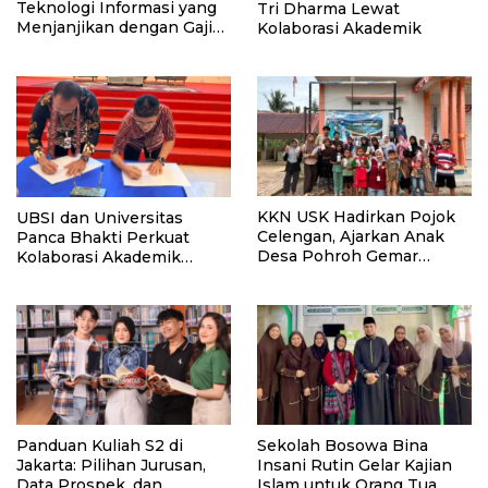
Teknologi Informasi yang
Tri Dharma Lewat
Menjanjikan dengan Gaji
Kolaborasi Akademik
Kompetitif di Era Digital
KKN USK Hadirkan Pojok
UBSI dan Universitas
Celengan, Ajarkan Anak
Panca Bhakti Perkuat
Desa Pohroh Gemar
Kolaborasi Akademik
Menabung
Lewat Program PKM
Panduan Kuliah S2 di
Sekolah Bosowa Bina
Jakarta: Pilihan Jurusan,
Insani Rutin Gelar Kajian
Data Prospek, dan
Islam untuk Orang Tua,