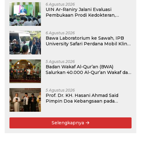
6 Agustus 2026
UIN Ar-Raniry Jalani Evaluasi
Pembukaan Prodi Kedokteran,
Target Terima Mahasiswa Baru
Tahun Ini
6 Agustus 2026
Bawa Laboratorium ke Sawah, IPB
University Safari Perdana Mobil Klinik
Tanaman
5 Agustus 2026
Badan Wakaf Al-Qur’an (BWA)
Salurkan 40.000 Al-Qur’an Wakaf dan
Perkuat Pemberdayaan Masyarakat
di Kalimantan Barat
5 Agustus 2026
Prof. Dr. KH. Hasani Ahmad Said
Pimpin Doa Kebangsaan pada
Semarak HUT Kemerdekaan RI Ke-81
di Kementerian Imigrasi dan
Pemasyarakatan RI
Selengkapnya