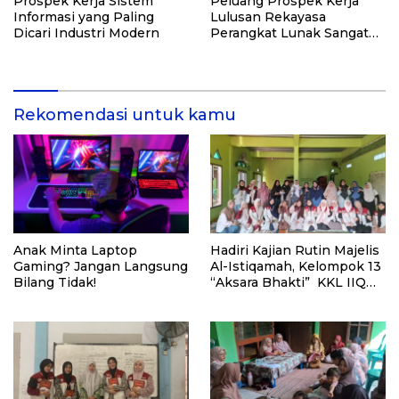
Prospek Kerja Sistem
Peluang Prospek Kerja
Informasi yang Paling
Lulusan Rekayasa
Dicari Industri Modern
Perangkat Lunak Sangat
Menjanjikan di Industri
Teknologi
Rekomendasi untuk kamu
Anak Minta Laptop
Hadiri Kajian Rutin Majelis
Gaming? Jangan Langsung
Al-Istiqamah, Kelompok 13
Bilang Tidak!
“Aksara Bhakti” KKL IIQ
Jakarta Perkenalkan
Program Pemberantasan
Buta Aksara Al-Qur’an