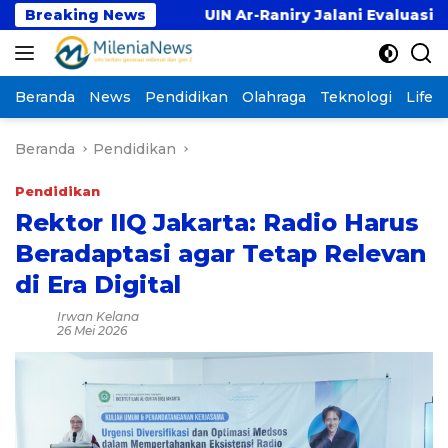
Langsung
ama
Breaking News
UIN Ar-Raniry Jalani Evaluasi Pembukaan Pr
ke
konten
Beranda
News
Pendidikan
Olahraga
Teknologi
Lifest
Beranda
Pendidikan
Pendidikan
Rektor IIQ Jakarta: Radio Harus
Beradaptasi agar Tetap Relevan
di Era Digital
Irwan Kelana
26 Mei 2026