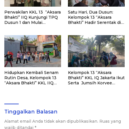
Perwakilan KKL 13 “Aksara
Satu Hari, Dua Dusun:
Bhakti” IIQ Kunjungi TPQ
Kelompok 13 “Aksara
Dusun 1 dan Mulai
Bhakti” Hadir Serentak di
Perkenalkan Metode
Majelis Ta’lim dan
Baghdadi
Posyandu
Hidupkan Kembali Senam
Kelompok 13 “Aksara
Rutin Desa, Kelompok 13
Bhakti” KKL IQ Jakarta Ikut
“Aksara Bhakti” KKL IIQ
Serta Jumsih Korvee
Jakarta Berbaur dengan
Bersama Camat
Warga RT 03 Dusun 1
Klapanunggal dan Lintas
Unsur Masyarakat
Tinggalkan Balasan
Alamat email Anda tidak akan dipublikasikan.
Ruas yang
wajib ditandai
*