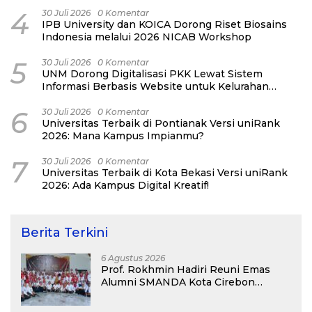
2026
4
30 Juli 2026
0 Komentar
IPB University dan KOICA Dorong Riset Biosains
Indonesia melalui 2026 NICAB Workshop
5
30 Juli 2026
0 Komentar
UNM Dorong Digitalisasi PKK Lewat Sistem
Informasi Berbasis Website untuk Kelurahan
Cipinang Melayu
6
30 Juli 2026
0 Komentar
Universitas Terbaik di Pontianak Versi uniRank
2026: Mana Kampus Impianmu?
7
30 Juli 2026
0 Komentar
Universitas Terbaik di Kota Bekasi Versi uniRank
2026: Ada Kampus Digital Kreatif!
Berita Terkini
6 Agustus 2026
Prof. Rokhmin Hadiri Reuni Emas
Alumni SMANDA Kota Cirebon
Angkatan 76: 50 Tahun Lalu Kita
Pernah Bersama