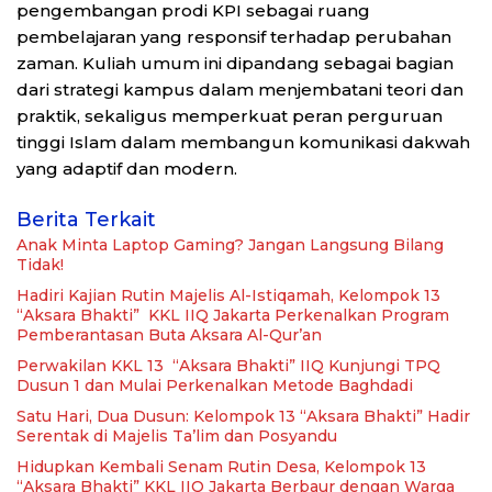
pengembangan prodi KPI sebagai ruang
pembelajaran yang responsif terhadap perubahan
zaman. Kuliah umum ini dipandang sebagai bagian
dari strategi kampus dalam menjembatani teori dan
praktik, sekaligus memperkuat peran perguruan
tinggi Islam dalam membangun komunikasi dakwah
yang adaptif dan modern.
Berita Terkait
Anak Minta Laptop Gaming? Jangan Langsung Bilang
Tidak!
Hadiri Kajian Rutin Majelis Al-Istiqamah, Kelompok 13
“Aksara Bhakti” KKL IIQ Jakarta Perkenalkan Program
Pemberantasan Buta Aksara Al-Qur’an
Perwakilan KKL 13 “Aksara Bhakti” IIQ Kunjungi TPQ
Dusun 1 dan Mulai Perkenalkan Metode Baghdadi
Satu Hari, Dua Dusun: Kelompok 13 “Aksara Bhakti” Hadir
Serentak di Majelis Ta’lim dan Posyandu
Hidupkan Kembali Senam Rutin Desa, Kelompok 13
“Aksara Bhakti” KKL IIQ Jakarta Berbaur dengan Warga