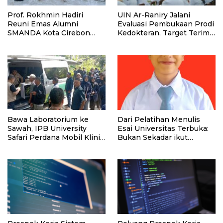
Prof. Rokhmin Hadiri
UIN Ar-Raniry Jalani
Reuni Emas Alumni
Evaluasi Pembukaan Prodi
SMANDA Kota Cirebon
Kedokteran, Target Terima
Angkatan 76: 50 Tahun
Mahasiswa Baru Tahun Ini
Lalu Kita Pernah Bersama
Bawa Laboratorium ke
Dari Pelatihan Menulis
Sawah, IPB University
Esai Universitas Terbuka:
Safari Perdana Mobil Klinik
Bukan Sekadar ikut
Tanaman
Lomba, Ini Kesempatan
Membuktikan Potensimu