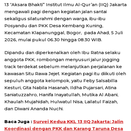
13 “Aksara Bhakti” Institut Ilmu Al-Qur’an (IIQ) Jakarta
mengawali pagi dengan kegiatan jalan santai
sekaligus silaturahmi dengan warga, ibu-ibu
Posyandu dan PKK Desa Kembang Kuning,
Kecamatan Klapanunggal, Bogor, pada Ahad, 5 Juli
2026, mulai pukul 06.30 hingga 08.30 WIB.
Dipandu dan diperkenalkan oleh Ibu Ratna selaku
anggota PKK, rombongan menyusuri jalur jogging
track terdekat sebelum melanjutkan perjalanan ke
kawasan Situ Rawa Jejet. Kegiatan pagi itu diikuti oleh
sepuluh anggota kelompok, yaitu Feby Salsabilla
Kesturi, Gita Nabila Hasanah, Ildha Pujarsari, Atina
Saniatuzzahro, Hanifa Inayatullah, Mutika Al Abani,
Khaulah Mujahidah, Hulwatul Nisa, Lailatul Faizah,
dan Diwani Ananda Nuchi.
Baca Juga :
Survei Kedua KKL 13 IIQ Jakarta: Jalin
Koordinasi dengan PKK dan Karang Taruna Desa