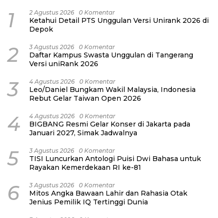
1
2 Agustus 2026
0 Komentar
Ketahui Detail PTS Unggulan Versi Unirank 2026 di
Depok
2
3 Agustus 2026
0 Komentar
Daftar Kampus Swasta Unggulan di Tangerang
Versi uniRank 2026
3
4 Agustus 2026
0 Komentar
Leo/Daniel Bungkam Wakil Malaysia, Indonesia
Rebut Gelar Taiwan Open 2026
4
4 Agustus 2026
0 Komentar
BIGBANG Resmi Gelar Konser di Jakarta pada
Januari 2027, Simak Jadwalnya
5
3 Agustus 2026
0 Komentar
TISI Luncurkan Antologi Puisi Dwi Bahasa untuk
Rayakan Kemerdekaan RI ke-81
6
3 Agustus 2026
0 Komentar
Mitos Angka Bawaan Lahir dan Rahasia Otak
Jenius Pemilik IQ Tertinggi Dunia