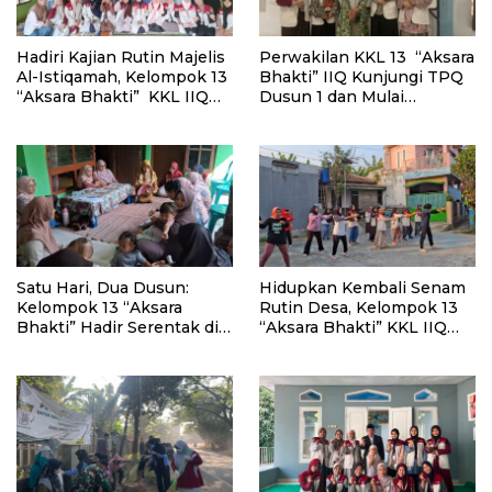
Hadiri Kajian Rutin Majelis
Perwakilan KKL 13 “Aksara
Al-Istiqamah, Kelompok 13
Bhakti” IIQ Kunjungi TPQ
“Aksara Bhakti” KKL IIQ
Dusun 1 dan Mulai
Jakarta Perkenalkan
Perkenalkan Metode
Program Pemberantasan
Baghdadi
Buta Aksara Al-Qur’an
Satu Hari, Dua Dusun:
Hidupkan Kembali Senam
Kelompok 13 “Aksara
Rutin Desa, Kelompok 13
Bhakti” Hadir Serentak di
“Aksara Bhakti” KKL IIQ
Majelis Ta’lim dan
Jakarta Berbaur dengan
Posyandu
Warga RT 03 Dusun 1