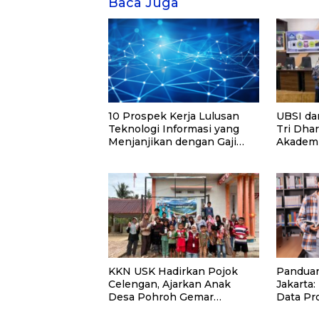
Baca Juga
10 Prospek Kerja Lulusan
UBSI da
Teknologi Informasi yang
Tri Dha
Menjanjikan dengan Gaji
Akadem
Kompetitif di Era Digital
KKN USK Hadirkan Pojok
Panduan
Celengan, Ajarkan Anak
Jakarta:
Desa Pohroh Gemar
Data Pr
Menabung
Rekome