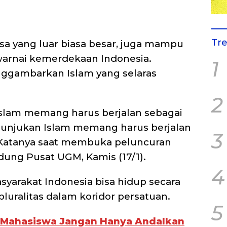
Tr
a yang luar biasa besar, juga mampu
rnai kemerdekaan Indonesia.
1
ggambarkan Islam yang selaras
2
slam memang harus berjalan sebagai
enunjukan Islam memang harus berjalan
3
.” Katanya saat membuka peluncuran
ung Pusat UGM, Kamis (17/1).
4
syarakat Indonesia bisa hidup secara
uralitas dalam koridor persatuan.
5
 Mahasiswa Jangan Hanya Andalkan