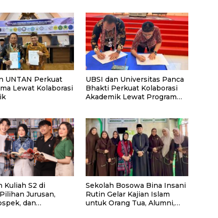
n UNTAN Perkuat
UBSI dan Universitas Panca
rma Lewat Kolaborasi
Bhakti Perkuat Kolaborasi
ik
Akademik Lewat Program
PKM
 Kuliah S2 di
Sekolah Bosowa Bina Insani
 Pilihan Jurusan,
Rutin Gelar Kajian Islam
ospek, dan
untuk Orang Tua, Alumni,
ndasi Kampus
dan Masyarakat Umum