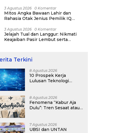
RI ke-81
3 Agustus 2026
0 Komentar
Mitos Angka Bawaan Lahir dan
Rahasia Otak Jenius Pemilik IQ
Tertinggi Dunia
3 Agustus 2026
0 Komentar
Jelajah Tual dan Langgur: Nikmati
Keajaiban Pasir Lembut serta
Fenomena Pasir Timbul di Kepulauan
Kei
erita Terkini
8 Agustus 2026
10 Prospek Kerja
Lulusan Teknologi
Informasi yang
Menjanjikan dengan Gaji
Kompetitif di Era Digital
8 Agustus 2026
Fenomena “Kabur Aja
Dulu”: Tren Sesaat atau
Langkah Strategis
Membangun Masa
Depan?
7 Agustus 2026
UBSI dan UNTAN