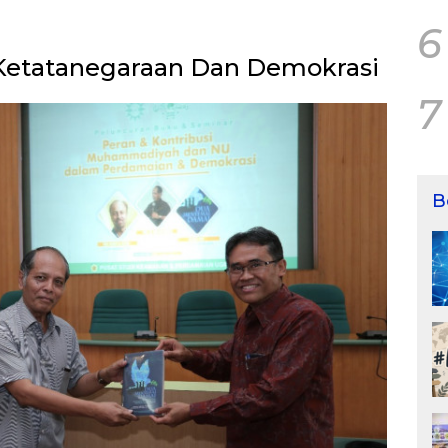
6
 Ketatanegaraan Dan Demokrasi
7
B