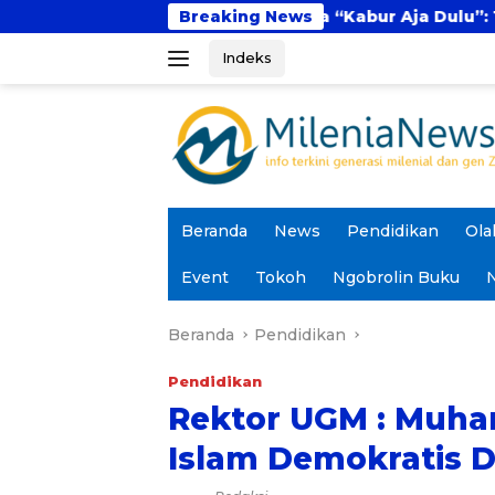
Langsung
Fenomena “Kabur Aja Dulu”: Tren Sesaat atau L
Breaking News
ke
Indeks
konten
Beranda
News
Pendidikan
Ola
Event
Tokoh
Ngobrolin Buku
N
Beranda
Pendidikan
Pendidikan
Rektor UGM : Muh
Islam Demokratis 