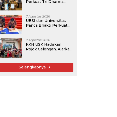
Perkuat Tri Dharma
Lewat Kolaborasi
Akademik
7 Agustus 2026
UBSI dan Universitas
Panca Bhakti Perkuat
Kolaborasi Akademik
Lewat Program PKM
7 Agustus 2026
KKN USK Hadirkan
Pojok Celengan, Ajarkan
Anak Desa Pohroh
Gemar Menabung
Selengkapnya