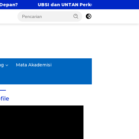
dan UNTAN Perkuat Tri Dharma Lewat Kolaborasi Akade
ng
Mata Akademisi
file