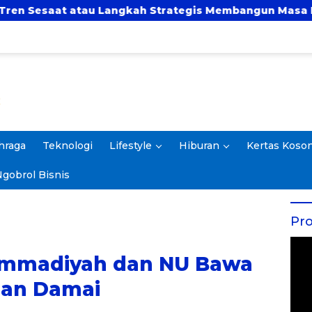
angkah Strategis Membangun Masa Depan?
UBSI 
hraga
Teknologi
Lifestyle
Hiburan
Kertas Koso
gobrol Bisnis
Pro
ammadiyah dan NU Bawa
Dan Damai