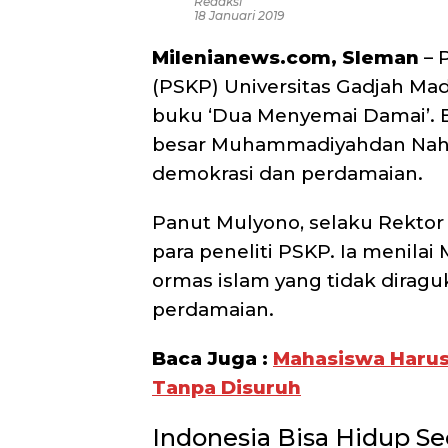
Redaksi
18 Januari 2019
Milenianews.com, Sleman
– 
(PSKP) Universitas Gadjah Ma
buku ‘Dua Menyemai Damai’. Be
besar Muhammadiyahdan Nah
demokrasi dan perdamaian.
Panut Mulyono, selaku Rekto
para peneliti PSKP. Ia meni
ormas islam yang tidak dirag
perdamaian.
Baca Juga :
Mahasiswa Harus 
Tanpa Disuruh
Indonesia Bisa Hidup S