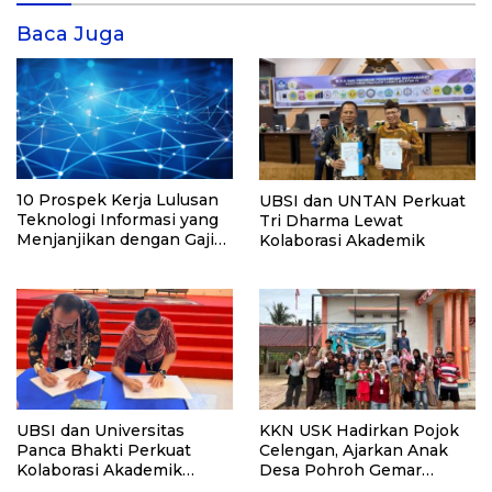
Baca Juga
10 Prospek Kerja Lulusan
UBSI dan UNTAN Perkuat
Teknologi Informasi yang
Tri Dharma Lewat
Menjanjikan dengan Gaji
Kolaborasi Akademik
Kompetitif di Era Digital
KKN USK Hadirkan Pojok
UBSI dan Universitas
Celengan, Ajarkan Anak
Panca Bhakti Perkuat
Desa Pohroh Gemar
Kolaborasi Akademik
Menabung
Lewat Program PKM