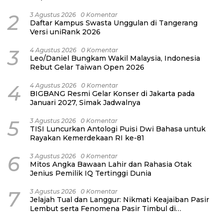
2
3 Agustus 2026
0 Komentar
Daftar Kampus Swasta Unggulan di Tangerang
Versi uniRank 2026
3
4 Agustus 2026
0 Komentar
Leo/Daniel Bungkam Wakil Malaysia, Indonesia
Rebut Gelar Taiwan Open 2026
4
4 Agustus 2026
0 Komentar
BIGBANG Resmi Gelar Konser di Jakarta pada
Januari 2027, Simak Jadwalnya
5
3 Agustus 2026
0 Komentar
TISI Luncurkan Antologi Puisi Dwi Bahasa untuk
Rayakan Kemerdekaan RI ke-81
6
3 Agustus 2026
0 Komentar
Mitos Angka Bawaan Lahir dan Rahasia Otak
Jenius Pemilik IQ Tertinggi Dunia
7
3 Agustus 2026
0 Komentar
Jelajah Tual dan Langgur: Nikmati Keajaiban Pasir
Lembut serta Fenomena Pasir Timbul di
Kepulauan Kei