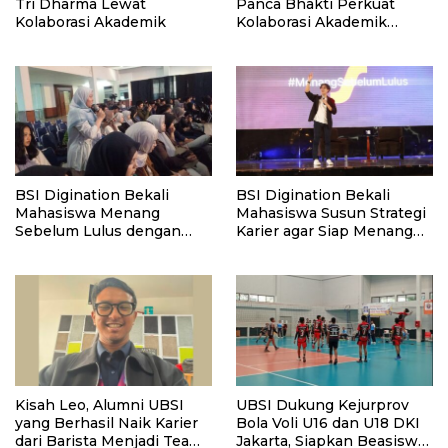
Tri Dharma Lewat
Panca Bhakti Perkuat
Kolaborasi Akademik
Kolaborasi Akademik
Lewat Program PKM
BSI Digination Bekali
BSI Digination Bekali
Mahasiswa Menang
Mahasiswa Susun Strategi
Sebelum Lulus dengan
Karier agar Siap Menang
Strategi Karier dan
Sebelum Lulus
Personal Branding
Kisah Leo, Alumni UBSI
UBSI Dukung Kejurprov
yang Berhasil Naik Karier
Bola Voli U16 dan U18 DKI
dari Barista Menjadi Team
Jakarta, Siapkan Beasiswa