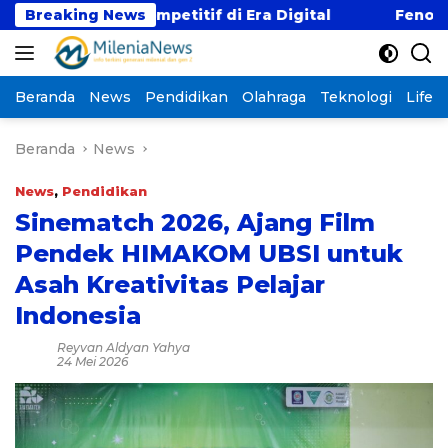
Langsung
Gaji Kompetitif di Era Digital
Breaking News
Fenomena “Kabur
ke
konten
Beranda
News
Pendidikan
Olahraga
Teknologi
Lifest
Beranda
News
News
,
Pendidikan
Sinematch 2026, Ajang Film
Pendek HIMAKOM UBSI untuk
Asah Kreativitas Pelajar
Indonesia
Reyvan Aldyan Yahya
24 Mei 2026