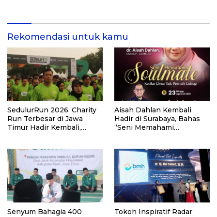
Pemberdayaan Masyarakat
HUT Kemerdekaan RI Ke-
di Kalimantan Barat
81 di Kementerian Imigrasi
dan Pemasyarakatan RI
Rekomendasi untuk kamu
SedulurRun 2026: Charity
Aisah Dahlan Kembali
Run Terbesar di Jawa
Hadir di Surabaya, Bahas
Timur Hadir Kembali,
“Seni Memahami
Targetkan 3.000 Peserta
Soulmate: Ketika Cinta Tak
untuk Dukung Pendidikan
Pernah Cukup”
Santri dan Guru Honorer
Senyum Bahagia 400
Tokoh Inspiratif Radar