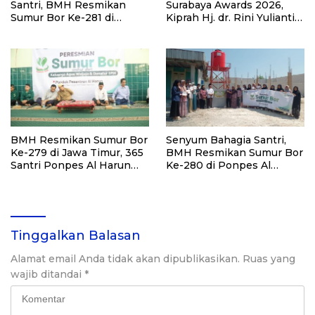
Santri, BMH Resmikan
Surabaya Awards 2026,
Sumur Bor Ke-281 di
Kiprah Hj. dr. Rini Yulianti
Ponpes Yambu’ul Quran
Hadirkan Manfaat hingga
Kediri
Pelosok Bersama BMH
BMH Resmikan Sumur Bor
Senyum Bahagia Santri,
Ke-279 di Jawa Timur, 365
BMH Resmikan Sumur Bor
Santri Ponpes Al Harun
Ke-280 di Ponpes Al
Kediri Kini Nikmati Air
Qudsiyah Putri
Bersih
Tinggalkan Balasan
Alamat email Anda tidak akan dipublikasikan.
Ruas yang
wajib ditandai
*