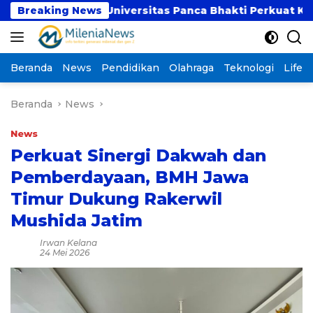
Langsung
SI dan Universitas Panca Bhakti Perkuat Kolaborasi A
Breaking News
ke
konten
Beranda
News
Pendidikan
Olahraga
Teknologi
Lifest
Beranda
News
News
Perkuat Sinergi Dakwah dan
Pemberdayaan, BMH Jawa
Timur Dukung Rakerwil
Mushida Jatim
Irwan Kelana
24 Mei 2026