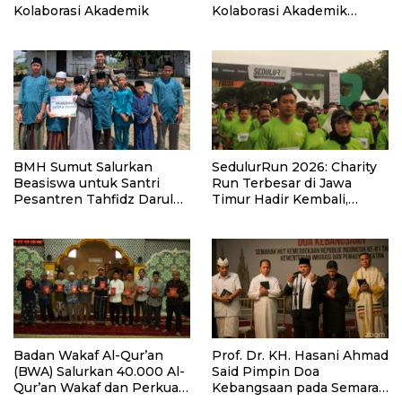
Kolaborasi Akademik
Kolaborasi Akademik
Lewat Program PKM
BMH Sumut Salurkan
SedulurRun 2026: Charity
Beasiswa untuk Santri
Run Terbesar di Jawa
Pesantren Tahfidz Darul
Timur Hadir Kembali,
Hijrah Deli Serdang
Targetkan 3.000 Peserta
untuk Dukung Pendidikan
Santri dan Guru Honorer
Badan Wakaf Al-Qur’an
Prof. Dr. KH. Hasani Ahmad
(BWA) Salurkan 40.000 Al-
Said Pimpin Doa
Qur’an Wakaf dan Perkuat
Kebangsaan pada Semarak