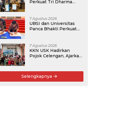
Perkuat Tri Dharma
Lewat Kolaborasi
Akademik
7 Agustus 2026
UBSI dan Universitas
Panca Bhakti Perkuat
Kolaborasi Akademik
Lewat Program PKM
7 Agustus 2026
KKN USK Hadirkan
Pojok Celengan, Ajarkan
Anak Desa Pohroh
Gemar Menabung
Selengkapnya