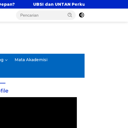
I dan UNTAN Perkuat Tri Dharma Lewat Kolaborasi Aka
ng
Mata Akademisi
file