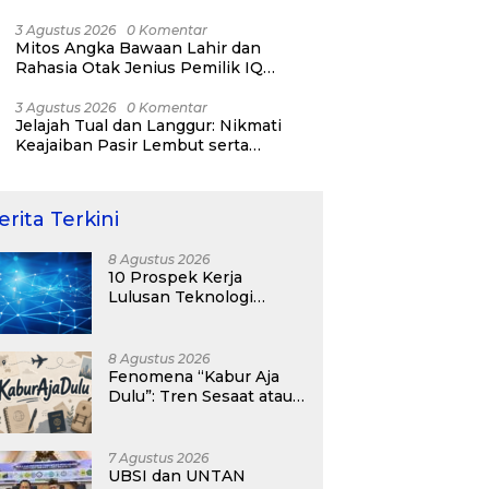
RI ke-81
3 Agustus 2026
0 Komentar
Mitos Angka Bawaan Lahir dan
Rahasia Otak Jenius Pemilik IQ
Tertinggi Dunia
3 Agustus 2026
0 Komentar
Jelajah Tual dan Langgur: Nikmati
Keajaiban Pasir Lembut serta
Fenomena Pasir Timbul di Kepulauan
Kei
erita Terkini
8 Agustus 2026
10 Prospek Kerja
Lulusan Teknologi
Informasi yang
Menjanjikan dengan Gaji
Kompetitif di Era Digital
8 Agustus 2026
Fenomena “Kabur Aja
Dulu”: Tren Sesaat atau
Langkah Strategis
Membangun Masa
Depan?
7 Agustus 2026
UBSI dan UNTAN