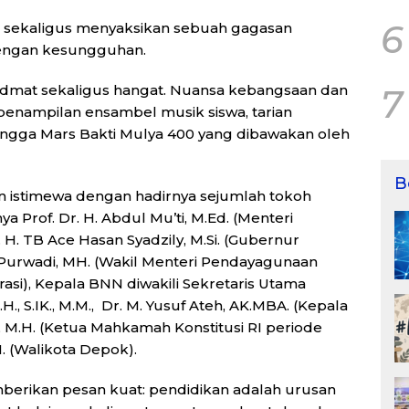
6
 sekaligus menyaksikan sebuah gagasan
engan kesungguhan.
dmat sekaligus hangat. Nuansa kebangsaan dan
7
 penampilan ensambel musik siswa, tarian
ingga Mars Bakti Mulya 400 yang dibawakan oleh
B
 istimewa dengan hadirnya sejumlah tokoh
nya Prof. Dr. H. Abdul Mu’ti, M.Ed. (Menteri
H. TB Ace Hasan Syadzily, M.Si. (Gubernur
. Purwadi, MH. (Wakil Menteri Pendayagunaan
asi), Kepala BNN diwakili Sekretaris Utama
H., S.IK., M.M., Dr. M. Yusuf Ateh, AK.MBA. (Kepala
., M.H. (Ketua Mahkamah Konstitusi RI periode
M. (Walikota Depok).
berikan pesan kuat: pendidikan adalah urusan