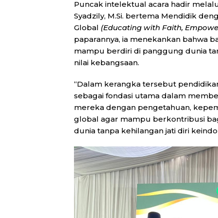
Puncak intelektual acara hadir melalu
Syadzily, M.Si. bertema Mendidik d
Global
(Educating with Faith, Empower
paparannya, ia menekankan bahwa b
mampu berdiri di panggung dunia tanp
nilai kebangsaan.
“Dalam kerangka tersebut pendidika
sebagai fondasi utama dalam membe
mereka dengan pengetahuan, kepemim
global agar mampu berkontribusi bag
dunia tanpa kehilangan jati diri keind