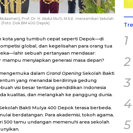
kdasmen), Prof. Dr. H. Abdul Mu'ti, M.Ed. meresmikan Sekolah
. (Foto: Dok BM 400 Depok)
Tr
1
 kota yang tumbuh cepat seperti Depok—di
mpetisi global, dan kegelisahan para orang tua
eka—lahir sebuah pertanyaan mendasar:
2
nar mampu menyiapkan generasi masa depan?
ak mengemuka dalam
Grand Opening
Sekolah Bakti
3
entum yang menandai berdirinya gedung
ebuah visi besar tentang pendidikan Indonesia
ada kualitas, dan melangkah ke panggung dunia.
4
r Sekolah Bakti Mulya 400 Depok terasa berbeda.
mulai berdatangan. Para akademisi, tokoh agama,
5
dari 500 tamu undangan memenuhi area sekolah
unyikan.