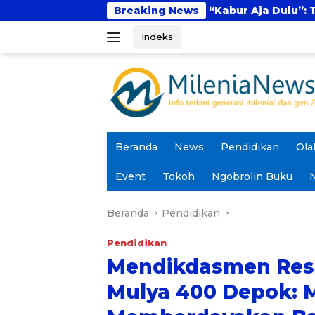
Langsung
Fenomena “Kabur Aja Dulu”: Tren Sesaat atau
Breaking News
ke
Indeks
konten
Beranda
News
Pendidikan
Ola
Event
Tokoh
Ngobrolin Buku
N
Beranda
Pendidikan
Pendidikan
Mendikdasmen Res
Mulya 400 Depok: 