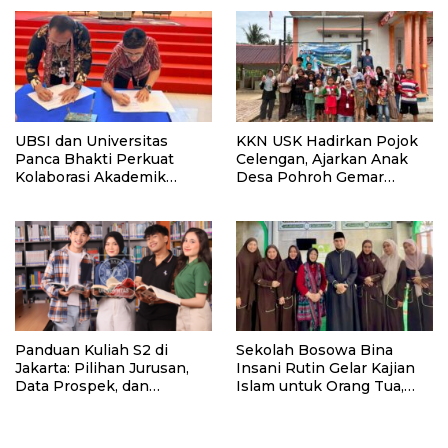
UBSI dan Universitas
KKN USK Hadirkan Pojok
Panca Bhakti Perkuat
Celengan, Ajarkan Anak
Kolaborasi Akademik
Desa Pohroh Gemar
Lewat Program PKM
Menabung
Panduan Kuliah S2 di
Sekolah Bosowa Bina
Jakarta: Pilihan Jurusan,
Insani Rutin Gelar Kajian
Data Prospek, dan
Islam untuk Orang Tua,
Rekomendasi Kampus
Alumni, dan Masyarakat
Umum