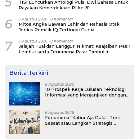
5
TISI Luncurkan Antologi Puisi Dwi Bahasa untuk
Rayakan Kemerdekaan RI ke-81
6
3 Agustus 2026
0 Komentar
Mitos Angka Bawaan Lahir dan Rahasia Otak
Jenius Pemilik IQ Tertinggi Dunia
7
3 Agustus 2026
0 Komentar
Jelajah Tual dan Langgur: Nikmati Keajaiban Pasir
Lembut serta Fenomena Pasir Timbul di
Kepulauan Kei
Berita Terkini
8 Agustus 2026
10 Prospek Kerja Lulusan Teknologi
Informasi yang Menjanjikan dengan
Gaji Kompetitif di Era Digital
8 Agustus 2026
Fenomena “Kabur Aja Dulu”: Tren
Sesaat atau Langkah Strategis
Membangun Masa Depan?