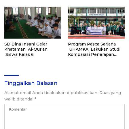
yang Hebat
SD Bina Insani Gelar
Program Pasca Sarjana
Khataman Al-Qur’an
UHAMKA Lakukan Studi
Siswa Kelas 6
Komparasi Penerapan
Kurikulum Cambridge di
SD Bina Insani
Tinggalkan Balasan
Alamat email Anda tidak akan dipublikasikan.
Ruas yang
wajib ditandai
*