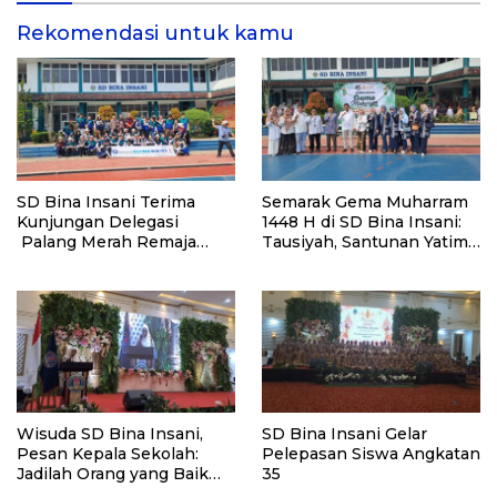
Rekomendasi untuk kamu
SD Bina Insani Terima
Semarak Gema Muharram
Kunjungan Delegasi
1448 H di SD Bina Insani:
Palang Merah Remaja
Tausiyah, Santunan Yatim
Korea dan PMI Kota Bogor
dan Bazar Sembako Murah
Wisuda SD Bina Insani,
SD Bina Insani Gelar
Pesan Kepala Sekolah:
Pelepasan Siswa Angkatan
Jadilah Orang yang Baik
35
Sebelum Menjadi Orang