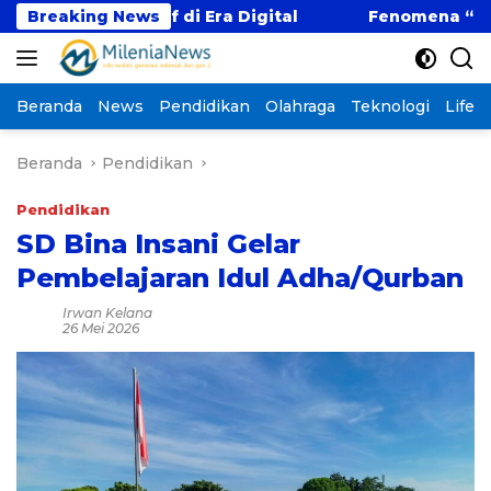
Langsung
itif di Era Digital
Breaking News
Fenomena “Kabur Aja Dulu”:
ke
konten
Beranda
News
Pendidikan
Olahraga
Teknologi
Lifest
Beranda
Pendidikan
Pendidikan
SD Bina Insani Gelar
Pembelajaran Idul Adha/Qurban
Irwan Kelana
26 Mei 2026