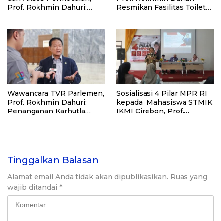
Prof. Rokhmin Dahuri:
Resmikan Fasilitas Toilet
Kampung Nelayan Merah
dan Tempat Wudhu KBNU
Putih (KNMP) Harus
Gebang, Cirebon
Benar-benar
Meningkatkan
Kesejahteraan Nelayan
Wawancara TVR Parlemen,
Sosialisasi 4 Pilar MPR RI
Prof. Rokhmin Dahuri:
kepada Mahasiswa STMIK
Penanganan Karhutla
IKMI Cirebon, Prof.
bukan Sekadar Padamkan
Rokhmin Dahuri: Jaga
Api, Harus Bereskan
Persatuan dalam
Masalahnya
Keberagaman
Tinggalkan Balasan
Alamat email Anda tidak akan dipublikasikan.
Ruas yang
wajib ditandai
*