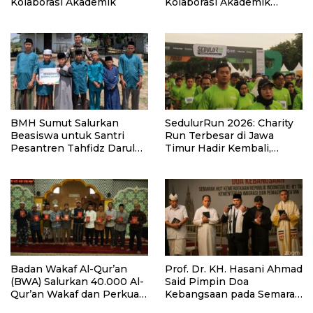
Kolaborasi Akademik
Kolaborasi Akademik
Lewat Program PKM
BMH Sumut Salurkan
SedulurRun 2026: Charity
Beasiswa untuk Santri
Run Terbesar di Jawa
Pesantren Tahfidz Darul
Timur Hadir Kembali,
Hijrah Deli Serdang
Targetkan 3.000 Peserta
untuk Dukung Pendidikan
Santri dan Guru Honorer
Badan Wakaf Al-Qur’an
Prof. Dr. KH. Hasani Ahmad
(BWA) Salurkan 40.000 Al-
Said Pimpin Doa
Qur’an Wakaf dan Perkuat
Kebangsaan pada Semarak
Pemberdayaan Masyarakat
HUT Kemerdekaan RI Ke-