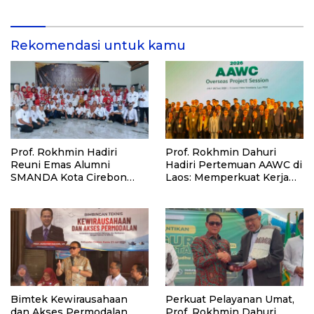
di Kalimantan Barat
81 di Kementerian Imigrasi
dan Pemasyarakatan RI
Rekomendasi untuk kamu
Prof. Rokhmin Hadiri
Prof. Rokhmin Dahuri
Reuni Emas Alumni
Hadiri Pertemuan AAWC di
SMANDA Kota Cirebon
Laos: Memperkuat Kerja
Angkatan 76: 50 Tahun
Sama Asia-Pasifik untuk
Lalu Kita Pernah Bersama
Ketahanan Air dan Iklim
Bimtek Kewirausahaan
Perkuat Pelayanan Umat,
dan Akses Permodalan,
Prof. Rokhmin Dahuri