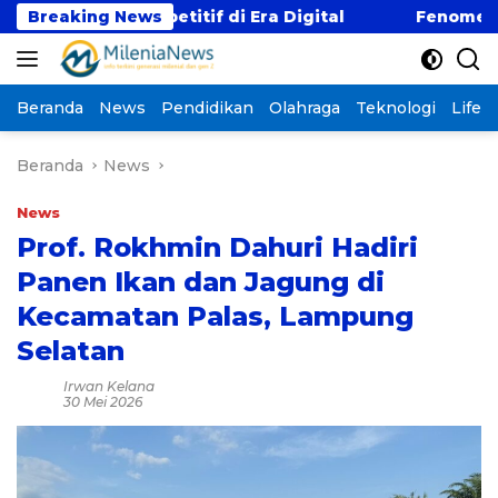
Langsung
i Kompetitif di Era Digital
Breaking News
Fenomena “Kabur Aj
ke
konten
Beranda
News
Pendidikan
Olahraga
Teknologi
Lifest
Beranda
News
News
Prof. Rokhmin Dahuri Hadiri
Panen Ikan dan Jagung di
Kecamatan Palas, Lampung
Selatan
Irwan Kelana
30 Mei 2026