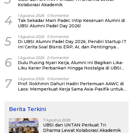
Kolaborasi Akademik
4
1 Agustus 2026
0 Komentar
Tak Sekadar Main Padel, Intip Keseruan Alumni di
UBSI Alumni Padel Day 2026!
5
1 Agustus 2026
0 Komentar
Di UBSI Alumni Padel Day 2026, Pendiri Startup IT
Ini Cerita Soal Bisnis ERP, AI, dan Pentingnya
Network Alumni
6
1 Agustus 2026
0 Komentar
Dulu Pusing Nyari Kerja, Alumni Ini Bagikan Lika-
Liku Karier Perbankan Hingga Nostalgia di UBSI
Alumni Padel Day 2026
7
1 Agustus 2026
0 Komentar
Prof. Rokhmin Dahuri Hadiri Pertemuan AAWC di
Laos: Memperkuat Kerja Sama Asia-Pasifik untuk
Ketahanan Air dan Iklim
Berita Terkini
7 Agustus 2026
UBSI dan UNTAN Perkuat Tri
Dharma Lewat Kolaborasi Akademik