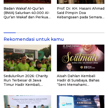
Badan Wakaf Al-Qur’an
Prof. Dr. KH. Hasani Ahmad
(BWA) Salurkan 40.000 Al-
Said Pimpin Doa
Qur’an Wakaf dan Perkuat
Kebangsaan pada Semarak
Pemberdayaan Masyarakat
HUT Kemerdekaan RI Ke-
di Kalimantan Barat
81 di Kementerian Imigrasi
dan Pemasyarakatan RI
Rekomendasi untuk kamu
SedulurRun 2026: Charity
Aisah Dahlan Kembali
Run Terbesar di Jawa
Hadir di Surabaya, Bahas
Timur Hadir Kembali,
“Seni Memahami
Targetkan 3.000 Peserta
Soulmate: Ketika Cinta Tak
untuk Dukung Pendidikan
Pernah Cukup”
Santri dan Guru Honorer