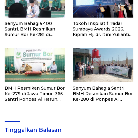
Senyum Bahagia 400
Tokoh Inspiratif Radar
Santri, BMH Resmikan
Surabaya Awards 2026,
Sumur Bor Ke-281 di
Kiprah Hj. dr. Rini Yulianti
Ponpes Yambu’ul Quran
Hadirkan Manfaat hingga
Kediri
Pelosok Bersama BMH
BMH Resmikan Sumur Bor
Senyum Bahagia Santri,
Ke-279 di Jawa Timur, 365
BMH Resmikan Sumur Bor
Santri Ponpes Al Harun
Ke-280 di Ponpes Al
Kediri Kini Nikmati Air
Qudsiyah Putri
Bersih
Tinggalkan Balasan