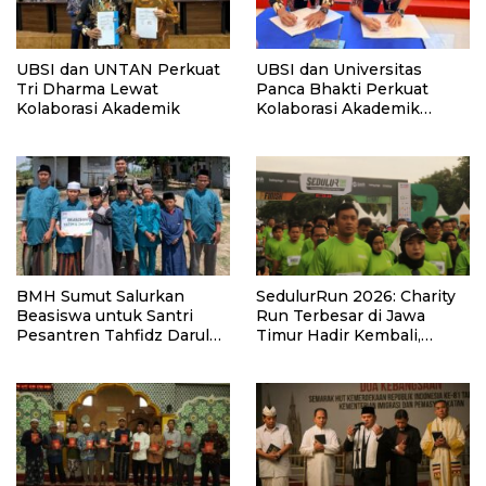
UBSI dan UNTAN Perkuat
UBSI dan Universitas
Tri Dharma Lewat
Panca Bhakti Perkuat
Kolaborasi Akademik
Kolaborasi Akademik
Lewat Program PKM
BMH Sumut Salurkan
SedulurRun 2026: Charity
Beasiswa untuk Santri
Run Terbesar di Jawa
Pesantren Tahfidz Darul
Timur Hadir Kembali,
Hijrah Deli Serdang
Targetkan 3.000 Peserta
untuk Dukung Pendidikan
Santri dan Guru Honorer