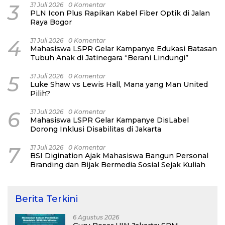
3
31 Juli 2026
0 Komentar
PLN Icon Plus Rapikan Kabel Fiber Optik di Jalan
Raya Bogor
4
31 Juli 2026
0 Komentar
Mahasiswa LSPR Gelar Kampanye Edukasi Batasan
Tubuh Anak di Jatinegara “Berani Lindungi”
5
31 Juli 2026
0 Komentar
Luke Shaw vs Lewis Hall, Mana yang Man United
Pilih?
6
31 Juli 2026
0 Komentar
Mahasiswa LSPR Gelar Kampanye DisLabel
Dorong Inklusi Disabilitas di Jakarta
7
31 Juli 2026
0 Komentar
BSI Digination Ajak Mahasiswa Bangun Personal
Branding dan Bijak Bermedia Sosial Sejak Kuliah
Berita Terkini
6 Agustus 2026