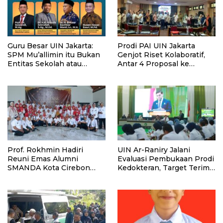
Guru Besar UIN Jakarta:
Prodi PAI UIN Jakarta
SPM Mu’allimin itu Bukan
Genjot Riset Kolaboratif,
Entitas Sekolah atau
Antar 4 Proposal ke
Madrasah
Kompetisi BRIN 2026
Prof. Rokhmin Hadiri
UIN Ar-Raniry Jalani
Reuni Emas Alumni
Evaluasi Pembukaan Prodi
SMANDA Kota Cirebon
Kedokteran, Target Terima
Angkatan 76: 50 Tahun
Mahasiswa Baru Tahun Ini
Lalu Kita Pernah Bersama