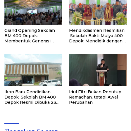
Future”
Grand Opening Sekolah
Mendikdasmen Resmikan
BM 400 Depok:
Sekolah Bakti Mulya 400
Membentuk Generasi
Depok: Mendidik dengan
Religius, Nasionalis, dan
Iman, Memberdayakan
Internasionalis
Bangsa, Menuju
Keunggulan Global
Ikon Baru Pendidikan
Idul Fitri Bukan Penutup
Depok: Sekolah BM 400
Ramadhan, tetapi Awal
Depok Resmi Dibuka 23
Perubahan
Mei 2026