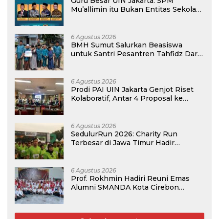
Guru Besar UIN Jakarta: SPM
Mu’allimin itu Bukan Entitas Sekolah
atau Madrasah
6 Agustus 2026
BMH Sumut Salurkan Beasiswa
untuk Santri Pesantren Tahfidz Darul
Hijrah Deli Serdang
6 Agustus 2026
Prodi PAI UIN Jakarta Genjot Riset
Kolaboratif, Antar 4 Proposal ke
Kompetisi BRIN 2026
6 Agustus 2026
SedulurRun 2026: Charity Run
Terbesar di Jawa Timur Hadir
Kembali, Targetkan 3.000 Peserta
untuk Dukung Pendidikan Santri dan
Guru Honorer
6 Agustus 2026
Prof. Rokhmin Hadiri Reuni Emas
Alumni SMANDA Kota Cirebon
Angkatan 76: 50 Tahun Lalu Kita
Pernah Bersama