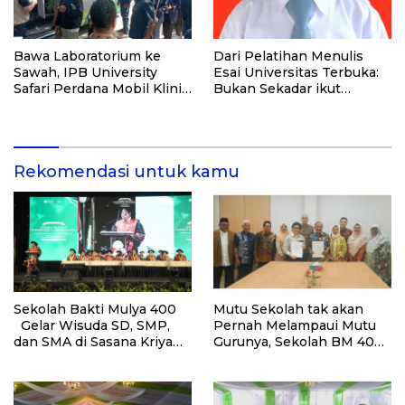
Bawa Laboratorium ke
Dari Pelatihan Menulis
Sawah, IPB University
Esai Universitas Terbuka:
Safari Perdana Mobil Klinik
Bukan Sekadar ikut
Tanaman
Lomba, Ini Kesempatan
Membuktikan Potensimu
Rekomendasi untuk kamu
Sekolah Bakti Mulya 400
Mutu Sekolah tak akan
Gelar Wisuda SD, SMP,
Pernah Melampaui Mutu
dan SMA di Sasana Kriya
Gurunya, Sekolah BM 400
TMII, Angkat Tema
Depok Cari Guru dengan
“Shaping Excellence,
Ruhul Mudaris
Empowering Indonesia’s