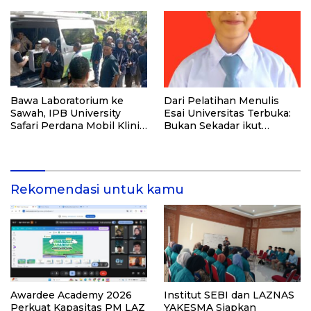
Lalu Kita Pernah Bersama
Bawa Laboratorium ke
Dari Pelatihan Menulis
Sawah, IPB University
Esai Universitas Terbuka:
Safari Perdana Mobil Klinik
Bukan Sekadar ikut
Tanaman
Lomba, Ini Kesempatan
Membuktikan Potensimu
Rekomendasi untuk kamu
Awardee Academy 2026
Institut SEBI dan LAZNAS
Perkuat Kapasitas PM LAZ
YAKESMA Siapkan