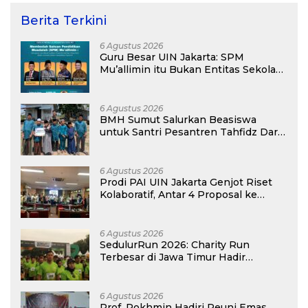
Berita Terkini
6 Agustus 2026
Guru Besar UIN Jakarta: SPM
Mu’allimin itu Bukan Entitas Sekolah
atau Madrasah
6 Agustus 2026
BMH Sumut Salurkan Beasiswa
untuk Santri Pesantren Tahfidz Darul
Hijrah Deli Serdang
6 Agustus 2026
Prodi PAI UIN Jakarta Genjot Riset
Kolaboratif, Antar 4 Proposal ke
Kompetisi BRIN 2026
6 Agustus 2026
SedulurRun 2026: Charity Run
Terbesar di Jawa Timur Hadir
Kembali, Targetkan 3.000 Peserta
untuk Dukung Pendidikan Santri dan
Guru Honorer
6 Agustus 2026
Prof. Rokhmin Hadiri Reuni Emas