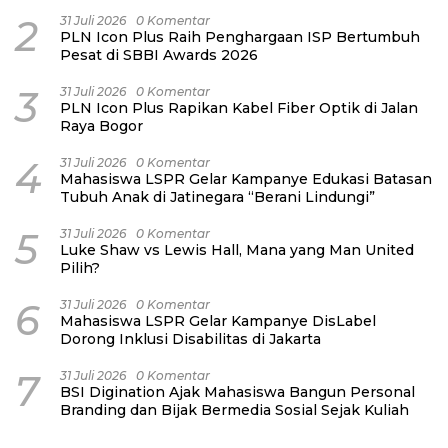
2
31 Juli 2026
0 Komentar
PLN Icon Plus Raih Penghargaan ISP Bertumbuh
Pesat di SBBI Awards 2026
3
31 Juli 2026
0 Komentar
PLN Icon Plus Rapikan Kabel Fiber Optik di Jalan
Raya Bogor
4
31 Juli 2026
0 Komentar
Mahasiswa LSPR Gelar Kampanye Edukasi Batasan
Tubuh Anak di Jatinegara “Berani Lindungi”
5
31 Juli 2026
0 Komentar
Luke Shaw vs Lewis Hall, Mana yang Man United
Pilih?
6
31 Juli 2026
0 Komentar
Mahasiswa LSPR Gelar Kampanye DisLabel
Dorong Inklusi Disabilitas di Jakarta
7
31 Juli 2026
0 Komentar
BSI Digination Ajak Mahasiswa Bangun Personal
Branding dan Bijak Bermedia Sosial Sejak Kuliah