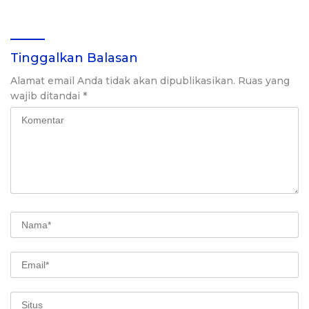
Pencatatan, dan Pelaporan
Akademik
Pajak Penghasilan
Perusahaan
Tinggalkan Balasan
Alamat email Anda tidak akan dipublikasikan.
Ruas yang
wajib ditandai
*