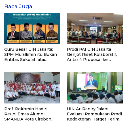
Baca Juga
Guru Besar UIN Jakarta:
Prodi PAI UIN Jakarta
SPM Mu’allimin itu Bukan
Genjot Riset Kolaboratif,
Entitas Sekolah atau
Antar 4 Proposal ke
Madrasah
Kompetisi BRIN 2026
Prof. Rokhmin Hadiri
UIN Ar-Raniry Jalani
Reuni Emas Alumni
Evaluasi Pembukaan Prodi
SMANDA Kota Cirebon
Kedokteran, Target Terima
Angkatan 76: 50 Tahun
Mahasiswa Baru Tahun Ini