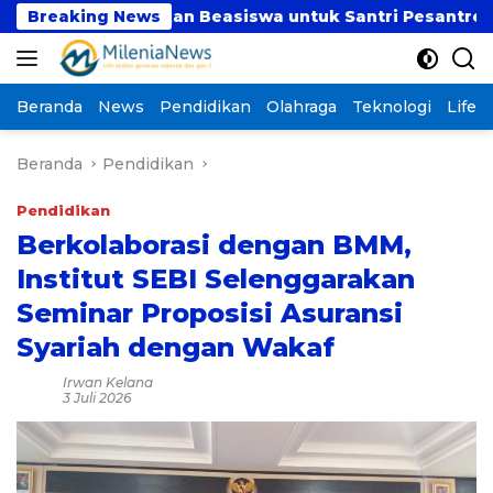
Langsung
lurkan Beasiswa untuk Santri Pesantren Tahfidz Darul 
Breaking News
ke
konten
Beranda
News
Pendidikan
Olahraga
Teknologi
Lifest
Beranda
Pendidikan
Pendidikan
Berkolaborasi dengan BMM,
Institut SEBI Selenggarakan
Seminar Proposisi Asuransi
Syariah dengan Wakaf
Irwan Kelana
3 Juli 2026