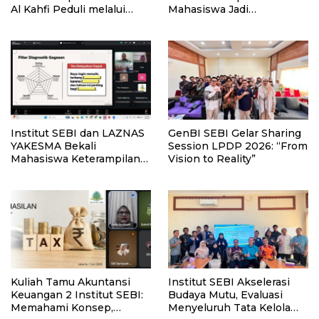
Al Kahfi Peduli melalui
Mahasiswa Jadi
Building Meaningful
Komunikator Andal melalui
Connections
Pelatihan Public Speaking
Institut SEBI dan LAZNAS
GenBI SEBI Gelar Sharing
YAKESMA Bekali
Session LPDP 2026: “From
Mahasiswa Keterampilan
Vision to Reality”
Menulis Bermakna di Era
AI
Kuliah Tamu Akuntansi
Institut SEBI Akselerasi
Keuangan 2 Institut SEBI:
Budaya Mutu, Evaluasi
Memahami Konsep,
Menyeluruh Tata Kelola