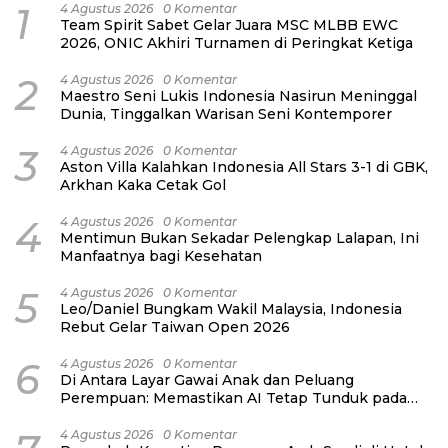
1
4 Agustus 2026
0 Komentar
Team Spirit Sabet Gelar Juara MSC MLBB EWC
2026, ONIC Akhiri Turnamen di Peringkat Ketiga
2
4 Agustus 2026
0 Komentar
Maestro Seni Lukis Indonesia Nasirun Meninggal
Dunia, Tinggalkan Warisan Seni Kontemporer
3
4 Agustus 2026
0 Komentar
Aston Villa Kalahkan Indonesia All Stars 3-1 di GBK,
Arkhan Kaka Cetak Gol
4
4 Agustus 2026
0 Komentar
Mentimun Bukan Sekadar Pelengkap Lalapan, Ini
Manfaatnya bagi Kesehatan
5
4 Agustus 2026
0 Komentar
Leo/Daniel Bungkam Wakil Malaysia, Indonesia
Rebut Gelar Taiwan Open 2026
6
4 Agustus 2026
0 Komentar
Di Antara Layar Gawai Anak dan Peluang
Perempuan: Memastikan AI Tetap Tunduk pada
Kemanusiaan
4 Agustus 2026
0 Komentar