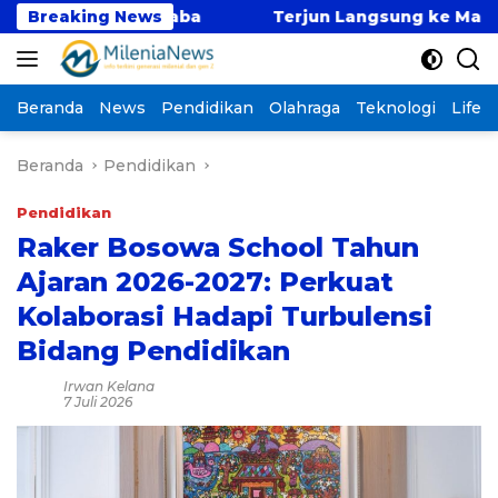
Langsung
is Buat Maba
Breaking News
Terjun Langsung ke Masyarakat, T
ke
konten
Beranda
News
Pendidikan
Olahraga
Teknologi
Lifest
Beranda
Pendidikan
Pendidikan
Raker Bosowa School Tahun
Ajaran 2026-2027: Perkuat
Kolaborasi Hadapi Turbulensi
Bidang Pendidikan
Irwan Kelana
7 Juli 2026