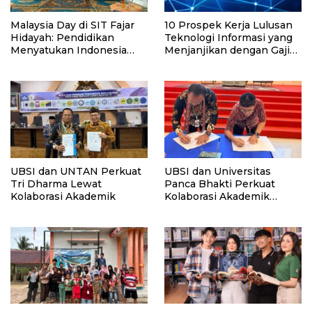
Malaysia Day di SIT Fajar
10 Prospek Kerja Lulusan
Hidayah: Pendidikan
Teknologi Informasi yang
Menyatukan Indonesia
Menjanjikan dengan Gaji
dan Malaysia dalam
Kompetitif di Era Digital
Hangatnya Persahabatan
UBSI dan UNTAN Perkuat
UBSI dan Universitas
Tri Dharma Lewat
Panca Bhakti Perkuat
Kolaborasi Akademik
Kolaborasi Akademik
Lewat Program PKM