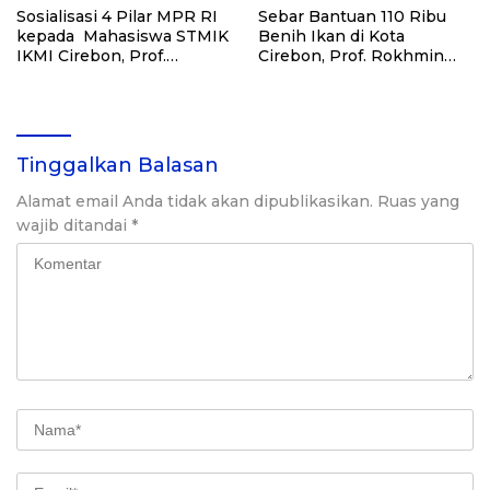
Sosialisasi 4 Pilar MPR RI
Sebar Bantuan 110 Ribu
kepada Mahasiswa STMIK
Benih Ikan di Kota
IKMI Cirebon, Prof.
Cirebon, Prof. Rokhmin
Rokhmin Dahuri: Jaga
Dahuri: Ekonomi
Persatuan dalam
Masyarakat Harus Kuat
Keberagaman
Tinggalkan Balasan
Alamat email Anda tidak akan dipublikasikan.
Ruas yang
wajib ditandai
*