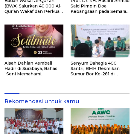
Badan Wakaf Al-Qur’an
Prof. Dr. KH. Hasani Ahmad
(BWA) Salurkan 40.000 Al-
Said Pimpin Doa
Qur’an Wakaf dan Perkuat
Kebangsaan pada Semarak
Pemberdayaan Masyarakat
HUT Kemerdekaan RI Ke-
di Kalimantan Barat
81 di Kementerian Imigrasi
dan Pemasyarakatan RI
Aisah Dahlan Kembali
Senyum Bahagia 400
Hadir di Surabaya, Bahas
Santri, BMH Resmikan
“Seni Memahami
Sumur Bor Ke-281 di
Soulmate: Ketika Cinta Tak
Ponpes Yambu’ul Quran
Pernah Cukup”
Kediri
Rekomendasi untuk kamu