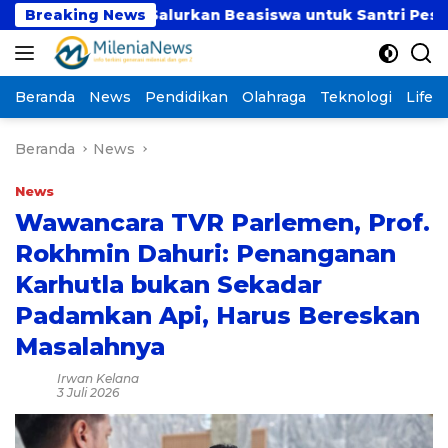
Langsung
umut Salurkan Beasiswa untuk Santri Pesantren Tahfidz
Breaking News
ke
konten
Beranda
News
Pendidikan
Olahraga
Teknologi
Lifest
Beranda
News
News
Wawancara TVR Parlemen, Prof.
Rokhmin Dahuri: Penanganan
Karhutla bukan Sekadar
Padamkan Api, Harus Bereskan
Masalahnya
Irwan Kelana
3 Juli 2026