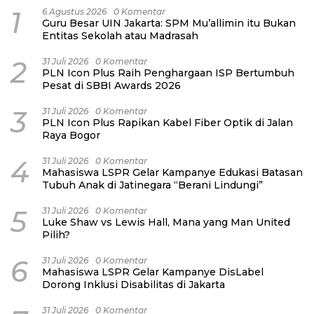
1
6 Agustus 2026
0 Komentar
Guru Besar UIN Jakarta: SPM Mu’allimin itu Bukan
Entitas Sekolah atau Madrasah
2
31 Juli 2026
0 Komentar
PLN Icon Plus Raih Penghargaan ISP Bertumbuh
Pesat di SBBI Awards 2026
3
31 Juli 2026
0 Komentar
PLN Icon Plus Rapikan Kabel Fiber Optik di Jalan
Raya Bogor
4
31 Juli 2026
0 Komentar
Mahasiswa LSPR Gelar Kampanye Edukasi Batasan
Tubuh Anak di Jatinegara “Berani Lindungi”
5
31 Juli 2026
0 Komentar
Luke Shaw vs Lewis Hall, Mana yang Man United
Pilih?
6
31 Juli 2026
0 Komentar
Mahasiswa LSPR Gelar Kampanye DisLabel
Dorong Inklusi Disabilitas di Jakarta
31 Juli 2026
0 Komentar