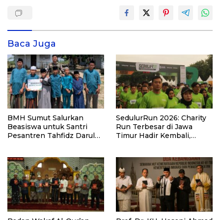
Baca Juga
BMH Sumut Salurkan
SedulurRun 2026: Charity
Beasiswa untuk Santri
Run Terbesar di Jawa
Pesantren Tahfidz Darul
Timur Hadir Kembali,
Hijrah Deli Serdang
Targetkan 3.000 Peserta
untuk Dukung Pendidikan
Santri dan Guru Honorer