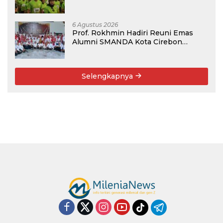
Kembali, Targetkan 3.000 Peserta
untuk Dukung Pendidikan Santri dan
Guru Honorer
6 Agustus 2026
Prof. Rokhmin Hadiri Reuni Emas
Alumni SMANDA Kota Cirebon
Angkatan 76: 50 Tahun Lalu Kita
Pernah Bersama
Selengkapnya