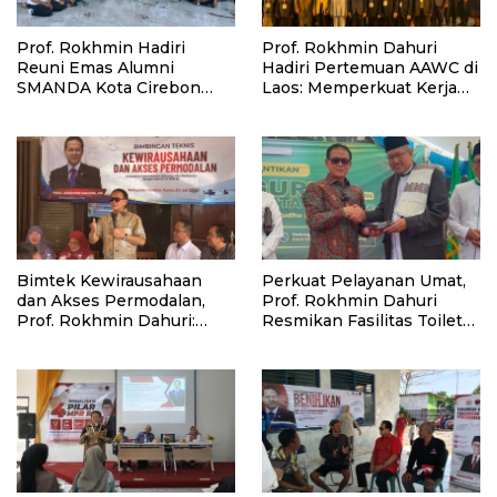
Prof. Rokhmin Hadiri
Prof. Rokhmin Dahuri
Reuni Emas Alumni
Hadiri Pertemuan AAWC di
SMANDA Kota Cirebon
Laos: Memperkuat Kerja
Angkatan 76: 50 Tahun
Sama Asia-Pasifik untuk
Lalu Kita Pernah Bersama
Ketahanan Air dan Iklim
Bimtek Kewirausahaan
Perkuat Pelayanan Umat,
dan Akses Permodalan,
Prof. Rokhmin Dahuri
Prof. Rokhmin Dahuri:
Resmikan Fasilitas Toilet
Kampung Nelayan Merah
dan Tempat Wudhu KBNU
Putih (KNMP) Harus
Gebang, Cirebon
Benar-benar
Meningkatkan
Kesejahteraan Nelayan