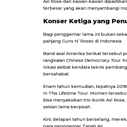
Axl Rose dan kawan-kawan dipastikan 
terbesar yang akan menyambangi Indo
Konser Ketiga yang Penu
Bagi penggemar lama, ini bukan sekad
panjang Guns N’ Roses di Indonesia.
Band asal Amerika Serikat tersebut p
rangkaian
Chinese Democracy Tour
. 
lokasi akibat kendala teknis pemba
bersahabat.
Enam tahun kemudian, tepatnya 2018, 
In This Lifetime Tour. Momen tersebut
bisa menyaksikan trio ikonik Axl Rose
sekian lama berpisah.
Kini, delapan tahun berselang, mer
para penggemar Tanah Air.