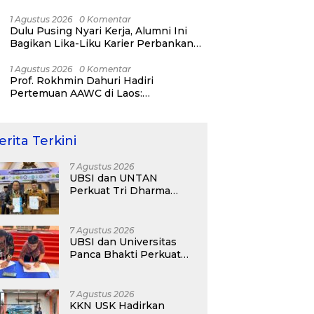
Bisnis ERP, AI, dan Pentingnya
Network Alumni
1 Agustus 2026
0 Komentar
Dulu Pusing Nyari Kerja, Alumni Ini
Bagikan Lika-Liku Karier Perbankan
Hingga Nostalgia di UBSI Alumni Padel
Day 2026
1 Agustus 2026
0 Komentar
Prof. Rokhmin Dahuri Hadiri
Pertemuan AAWC di Laos:
Memperkuat Kerja Sama Asia-Pasifik
untuk Ketahanan Air dan Iklim
erita Terkini
7 Agustus 2026
UBSI dan UNTAN
Perkuat Tri Dharma
Lewat Kolaborasi
Akademik
7 Agustus 2026
UBSI dan Universitas
Panca Bhakti Perkuat
Kolaborasi Akademik
Lewat Program PKM
7 Agustus 2026
KKN USK Hadirkan