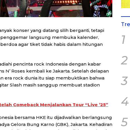
Tr
nyak konser yang datang silih berganti, tetapi
1
 penggemar langsung membuka kalender,
berdoa agar tiket tidak habis dalam hitungan
2
iahi pencinta rock Indonesia dengan kabar
 N’ Roses kembali ke Jakarta. Setelah delapan
3
 era rock dunia itu siap membuktikan bahwa
i gitar Slash masih sanggup membuat stadion
4
telah Comeback Menjalankan Tour “Live ’25”
donesia bersama HKE itu dijadwalkan berlangsung
5
dya Gelora Bung Karno (GBK), Jakarta. Kehadiran