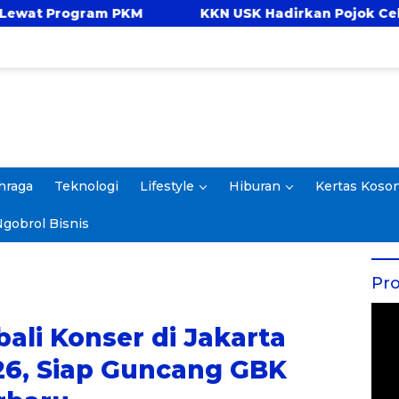
M
KKN USK Hadirkan Pojok Celengan, Ajarkan A
hraga
Teknologi
Lifestyle
Hiburan
Kertas Koso
gobrol Bisnis
Pro
ali Konser di Jakarta
6, Siap Guncang GBK