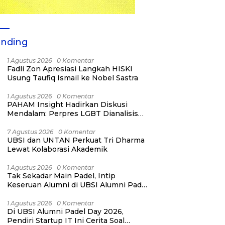
ending
1 Agustus 2026
0 Komentar
Fadli Zon Apresiasi Langkah HISKI
Usung Taufiq Ismail ke Nobel Sastra
1 Agustus 2026
0 Komentar
PAHAM Insight Hadirkan Diskusi
Mendalam: Perpres LGBT Dianalisis
sebagai Strategi Pertahanan Negara
Bukan Ancaman Individual
7 Agustus 2026
0 Komentar
UBSI dan UNTAN Perkuat Tri Dharma
Lewat Kolaborasi Akademik
1 Agustus 2026
0 Komentar
Tak Sekadar Main Padel, Intip
Keseruan Alumni di UBSI Alumni Padel
Day 2026!
1 Agustus 2026
0 Komentar
Di UBSI Alumni Padel Day 2026,
Pendiri Startup IT Ini Cerita Soal