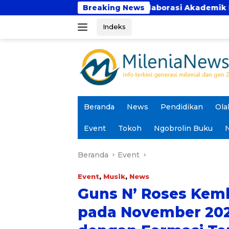
Langsung
Bhakti Perkuat Kolaborasi Akademik Lewat Program PK
Breaking News
ke
Indeks
konten
Beranda
News
Pendidikan
Ola
Event
Tokoh
Ngobrolin Buku
N
Beranda
Event
Event
,
Musik
,
News
Guns N’ Roses Kemb
pada November 202