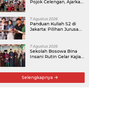
Pojok Celengan, Ajarkan
Anak Desa Pohroh
Gemar Menabung
7 Agustus 2026
Panduan Kuliah S2 di
Jakarta: Pilihan Jurusan,
Data Prospek, dan
Rekomendasi Kampus
7 Agustus 2026
Sekolah Bosowa Bina
Insani Rutin Gelar Kajian
Islam untuk Orang Tua,
Alumni, dan Masyarakat
Umum
Selengkapnya