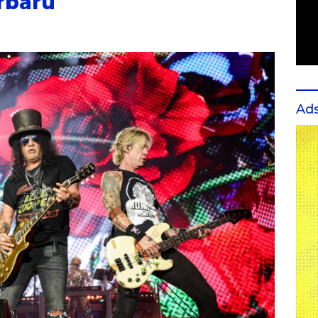
rbaru
Ad