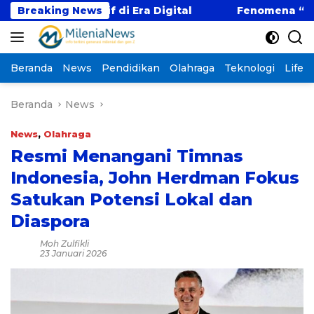
Langsung
mpetitif di Era Digital
Breaking News
Fenomena “Kabur Aja Du
ke
konten
Beranda
News
Pendidikan
Olahraga
Teknologi
Lifest
Beranda
News
News
,
Olahraga
Resmi Menangani Timnas
Indonesia, John Herdman Fokus
Satukan Potensi Lokal dan
Diaspora
Moh Zulfikli
23 Januari 2026