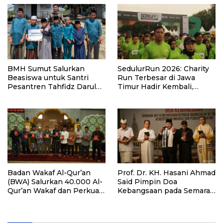
BMH Sumut Salurkan
SedulurRun 2026: Charity
Beasiswa untuk Santri
Run Terbesar di Jawa
Pesantren Tahfidz Darul
Timur Hadir Kembali,
Hijrah Deli Serdang
Targetkan 3.000 Peserta
untuk Dukung Pendidikan
Santri dan Guru Honorer
Badan Wakaf Al-Qur’an
Prof. Dr. KH. Hasani Ahmad
(BWA) Salurkan 40.000 Al-
Said Pimpin Doa
Qur’an Wakaf dan Perkuat
Kebangsaan pada Semarak
Pemberdayaan Masyarakat
HUT Kemerdekaan RI Ke-
di Kalimantan Barat
81 di Kementerian Imigrasi
dan Pemasyarakatan RI