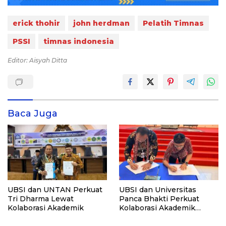
erick thohir
john herdman
Pelatih Timnas
PSSI
timnas indonesia
Editor: Aisyah Ditta
Baca Juga
UBSI dan UNTAN Perkuat
UBSI dan Universitas
Tri Dharma Lewat
Panca Bhakti Perkuat
Kolaborasi Akademik
Kolaborasi Akademik
Lewat Program PKM