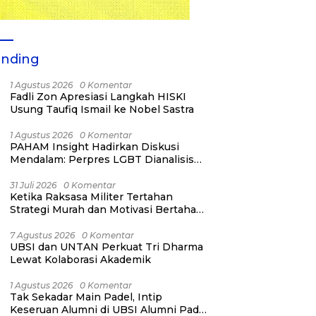
ending
1 Agustus 2026
0 Komentar
Fadli Zon Apresiasi Langkah HISKI
Usung Taufiq Ismail ke Nobel Sastra
1 Agustus 2026
0 Komentar
PAHAM Insight Hadirkan Diskusi
Mendalam: Perpres LGBT Dianalisis
sebagai Strategi Pertahanan Negara
Bukan Ancaman Individual
31 Juli 2026
0 Komentar
Ketika Raksasa Militer Tertahan
Strategi Murah dan Motivasi Bertahan
Hidup
7 Agustus 2026
0 Komentar
UBSI dan UNTAN Perkuat Tri Dharma
Lewat Kolaborasi Akademik
1 Agustus 2026
0 Komentar
Tak Sekadar Main Padel, Intip
Keseruan Alumni di UBSI Alumni Padel