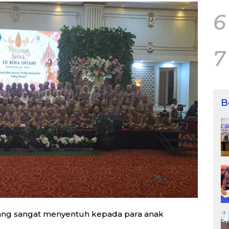
6
7
B
ang sangat menyentuh kepada para anak