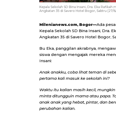
Kepala Sekolah SD Bina Insani, Dra. Eka Rafikah
Angkatan 35 di Savero Hotel Bogor, Sabtru (27/6/
Milenianews.com, Bogor—
Ada pesa
Kepala Sekolah SD Bina Insani, Dra. Ek
Angkatan 35 di Savero Hotel Bogor, Sa
Bu Eka, panggilan akrabnya, mengaw
siswa dengan mengajak mereka men
Insani:
Anak anakku, coba lihat teman di sebe
pertama kali masuk ke sekolah ini?
Waktu itu kalian masih kecil, mungki
minta ditungguin mama atau papa. Tapi
anak anak yang hebat, pintar, dan ber
perubahan kalian.