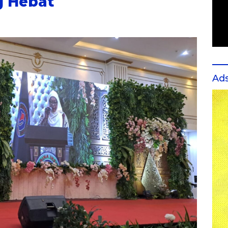
g Hebat
Ad