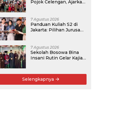
Pojok Celengan, Ajarkan
Anak Desa Pohroh
Gemar Menabung
7 Agustus 2026
Panduan Kuliah S2 di
Jakarta: Pilihan Jurusan,
Data Prospek, dan
Rekomendasi Kampus
7 Agustus 2026
Sekolah Bosowa Bina
Insani Rutin Gelar Kajian
Islam untuk Orang Tua,
Alumni, dan Masyarakat
Umum
Selengkapnya