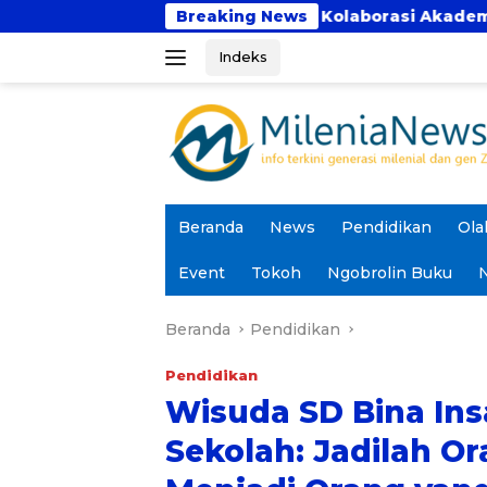
Langsung
 Bhakti Perkuat Kolaborasi Akademik Lewat Program PK
Breaking News
ke
Indeks
konten
Beranda
News
Pendidikan
Ola
Event
Tokoh
Ngobrolin Buku
N
Beranda
Pendidikan
Pendidikan
Wisuda SD Bina Ins
Sekolah: Jadilah O