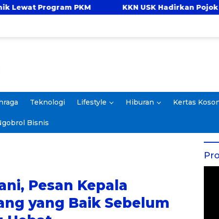
M
KKN USK Hadirkan Pojok Celengan, Ajarkan 
hraga
Teknologi
Lifestyle
Hiburan
Kertas Koso
gobrol Bisnis
Pro
ani, Pesan Kepala
rang yang Baik Sebelum