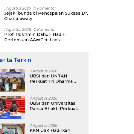
Day 2026!
1 Agustus 2026
0 Komentar
Jejak Ibunda di Pencapaian Sukses Dr.
Chandrawaty
1 Agustus 2026
0 Komentar
Prof. Rokhmin Dahuri Hadiri
Pertemuan AAWC di Laos:
Memperkuat Kerja Sama Asia-Pasifik
untuk Ketahanan Air dan Iklim
erita Terkini
7 Agustus 2026
UBSI dan UNTAN
Perkuat Tri Dharma
Lewat Kolaborasi
Akademik
7 Agustus 2026
UBSI dan Universitas
Panca Bhakti Perkuat
Kolaborasi Akademik
Lewat Program PKM
7 Agustus 2026
KKN USK Hadirkan