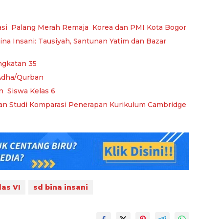
asi Palang Merah Remaja Korea dan PMI Kota Bogor
a Insani: Tausiyah, Santunan Yatim dan Bazar
ngkatan 35
 Adha/Qurban
n Siswa Kelas 6
n Studi Komparasi Penerapan Kurikulum Cambridge
as VI
sd bina insani